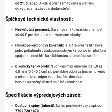
od 21. 5. 2026
. Akcia je prísne limitovaná a platí len
do vypredania zásob u dodávateľa!
Špičkové technické vlastnosti:
Neskutočná presnosť:
Garantovaná tolerancia priamosti
±0.001"
pre dokonale konzistentné zásahy.
Hliníkovo-karbónová konštrukcia:
Ultra-presné hliníkové
jadro potiahnuté vysokopevnostným karbónovým plášťom
spája odolnosť hliníka s ľahkosťou a tuhosťou karbónu.
Bikónický tenký profil:
S vonkajším priemerom iba 5,0 až
6,0 mm (0,5–0,6 cm) šíp perfektne odoláva bočnému vetru
a minimalizuje odpor vzduchu, čím dosahuje
bezkonkurenčný sústrel na dlhé vzdialenosti.
Špecifikácia výpredajových zásob:
Dostupné spiny (tuhosti):
Už len posledné kusy v spinoch
770 / 720 / 670