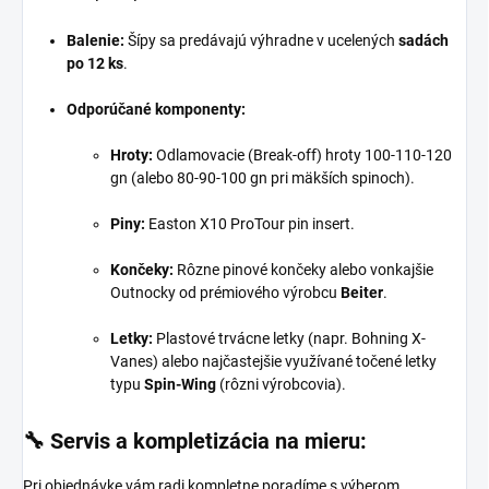
Balenie:
Šípy sa predávajú výhradne v ucelených
sadách
po 12 ks
.
Odporúčané komponenty:
Hroty:
Odlamovacie (Break-off) hroty 100-110-120
gn (alebo 80-90-100 gn pri mäkších spinoch).
Piny:
Easton X10 ProTour pin insert.
Končeky:
Rôzne pinové končeky alebo vonkajšie
Outnocky od prémiového výrobcu
Beiter
.
Letky:
Plastové trvácne letky (napr. Bohning X-
Vanes) alebo najčastejšie využívané točené letky
typu
Spin-Wing
(rôzni výrobcovia).
🔧 Servis a kompletizácia na mieru:
Pri objednávke vám radi kompletne poradíme s výberom