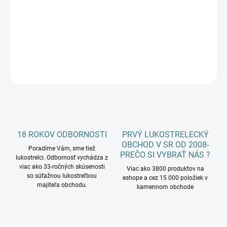
EASTON X10 protour
DETAILNÉ INFORMÁCIE
OPÝTAŤ SA
18 ROKOV ODBORNOSTI
PRVÝ LUKOSTRELECKÝ
OBCHOD V SR OD 2008-
Poradíme Vám, sme tiež
PREČO SI VYBRAŤ NÁS ?
lukostrelci. Odbornosť vychádza z
viac ako 33-ročných skúsenosti
Viac ako 3800 produktov na
so súťažnou lukostreľbou
eshope a cez 15 000 položiek v
majiteľa obchodu.
kamennom obchode