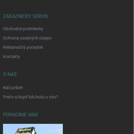
ä
t
i
ZÁKAZNÍCKY SERVIS
e
Obchodné podmienky
Ochrana osobných údajov
Reklamačný poriadok
Kontakty
O NÁS
Náš príbeh
Prečo si kúpiť luk/kušu u nás?
PORADÍME VÁM