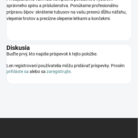
správneho spinu a príslušenstva. Ponúkame profesionálnu
prípravu šípov: skrátenie tubusov na vašu presnú dĺžku náťahu,
vlepenie hrotov a precízne olepenie letkami a končekmi.
Diskusia
Buďte prvý, kto napíše príspevok k tejto položke.
Len registrovaní používatelia môžu pridávať príspevky. Prosím
prihláste sa
alebo sa
zaregistrujte
.
Z
á
p