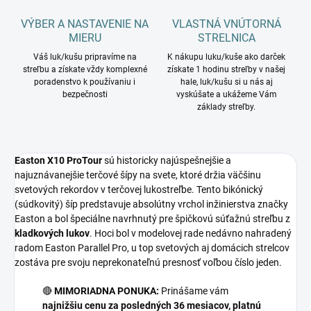
VÝBER A NASTAVENIE NA
VLASTNÁ VNÚTORNÁ
MIERU
STRELNICA
Váš luk/kušu pripravíme na
K nákupu luku/kuše ako darček
streľbu a získate vždy komplexné
získate 1 hodinu streľby v našej
poradenstvo k používaniu i
hale, luk/kušu si u nás aj
bezpečnosti
vyskúšate a ukážeme Vám
základy streľby.
Easton X10 ProTour
sú historicky najúspešnejšie a
najuznávanejšie terčové šípy na svete, ktoré držia väčšinu
svetových rekordov v terčovej lukostreľbe. Tento bikónický
(súdkovitý) šíp predstavuje absolútny vrchol inžinierstva značky
Easton a bol špeciálne navrhnutý pre špičkovú súťažnú streľbu z
kladkových lukov
. Hoci bol v modelovej rade nedávno nahradený
radom Easton Parallel Pro, u top svetových aj domácich strelcov
zostáva pre svoju neprekonateľnú presnosť voľbou číslo jeden.
🔴
MIMORIADNA PONUKA:
Prinášame vám
najnižšiu cenu za posledných 36 mesiacov, platnú