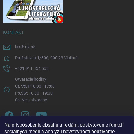
KONTAKT
luk
@
luk.sk
Družstevná 1/806, 900 23 Viničné
+421 911 454 552
Otváracie hodiny:
Út, Str, Pi: 8:30 - 17:00
Po,Štv: 10:30 - 19:00
So, Ne: zatvorené
Na prispôsobenie obsahu a reklám, poskytovanie funkcií
sociálnych médií a analýzu návštevnosti používame