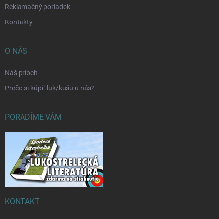
Reklamačný poriadok
Kontakty
O NÁS
Náš príbeh
Prečo si kúpiť luk/kušu u nás?
PORADÍME VÁM
KONTAKT