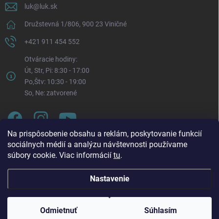
luk
@
luk.sk
Družstevná 1/806, 900 23 Viničné
+421 911 454 552
Otváracie hodiny:
Út, Str, Pi: 8:30 - 17:00
Po,Štv: 10:30 - 19:00
So, Ne: zatvorené
Na prispôsobenie obsahu a reklám, poskytovanie funkcií
sociálnych médií a analýzu návštevnosti používame
súbory cookie. Viac informácií
tu
.
Nastavenie
Oznam o zmene otváracích hodín. Od pondelka 3. 8.
Copyright 2026
LUK.sk
. Všetky práva vyhradené.
Upraviť nastavenie
2026 bude každý pondelok naša prevádzka otvorená v
cookies
čase: 🕥 10:30 – 19:00 Táto zmena platí až do odvolania.
Odmietnuť
Súhlasím
Ďakujeme za pochopenie a tešíme sa na vašu návštevu.