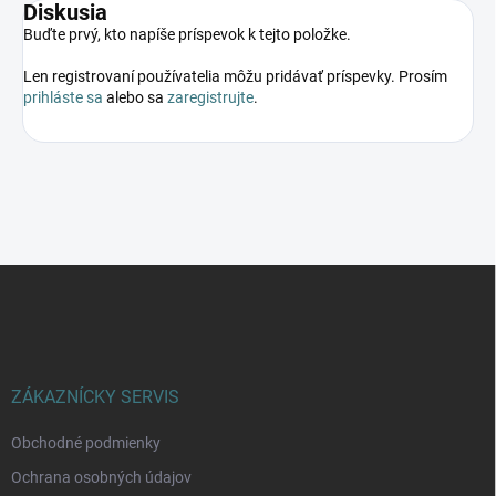
Diskusia
Buďte prvý, kto napíše príspevok k tejto položke.
Len registrovaní používatelia môžu pridávať príspevky. Prosím
prihláste sa
alebo sa
zaregistrujte
.
Z
á
p
ä
t
i
ZÁKAZNÍCKY SERVIS
e
Obchodné podmienky
Ochrana osobných údajov