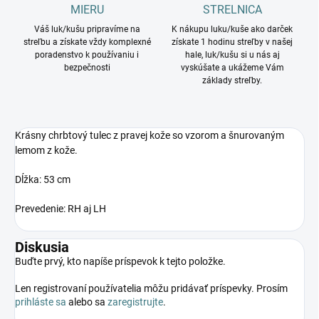
MIERU
STRELNICA
Váš luk/kušu pripravíme na
K nákupu luku/kuše ako darček
streľbu a získate vždy komplexné
získate 1 hodinu streľby v našej
poradenstvo k používaniu i
hale, luk/kušu si u nás aj
bezpečnosti
vyskúšate a ukážeme Vám
základy streľby.
Krásny chrbtový tulec z pravej kože so vzorom a šnurovaným
lemom z kože.
Dĺžka: 53 cm
Prevedenie: RH aj LH
Diskusia
Buďte prvý, kto napíše príspevok k tejto položke.
Len registrovaní používatelia môžu pridávať príspevky. Prosím
prihláste sa
alebo sa
zaregistrujte
.