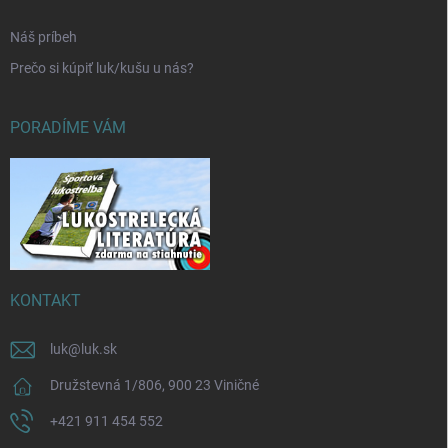
Náš príbeh
Prečo si kúpiť luk/kušu u nás?
PORADÍME VÁM
KONTAKT
luk
@
luk.sk
Družstevná 1/806, 900 23 Viničné
+421 911 454 552