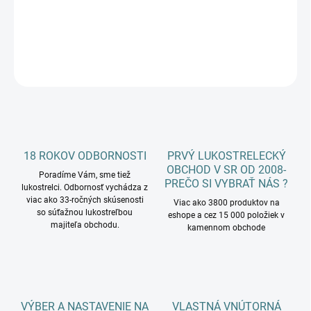
DETAILNÉ INFORMÁCIE
OPÝTAŤ SA
18 ROKOV ODBORNOSTI
PRVÝ LUKOSTRELECKÝ
OBCHOD V SR OD 2008-
Poradíme Vám, sme tiež
PREČO SI VYBRAŤ NÁS ?
lukostrelci. Odbornosť vychádza z
viac ako 33-ročných skúsenosti
Viac ako 3800 produktov na
so súťažnou lukostreľbou
eshope a cez 15 000 položiek v
majiteľa obchodu.
kamennom obchode
VÝBER A NASTAVENIE NA
VLASTNÁ VNÚTORNÁ