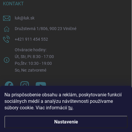
KONTAKT
luk
@
luk.sk
Družstevná 1/806, 900 23 Viničné
+421 911 454 552
Otváracie hodiny:
Út, Str, Pi: 8:30 - 17:00
Po,Štv: 10:30 - 19:00
So, Ne: zatvorené
Na prispôsobenie obsahu a reklám, poskytovanie funkcií
sociálnych médií a analýzu návštevnosti používame
súbory cookie. Viac informácií
tu
.
Nastavenie
Oznam o zmene otváracích hodín. Od pondelka 3. 8.