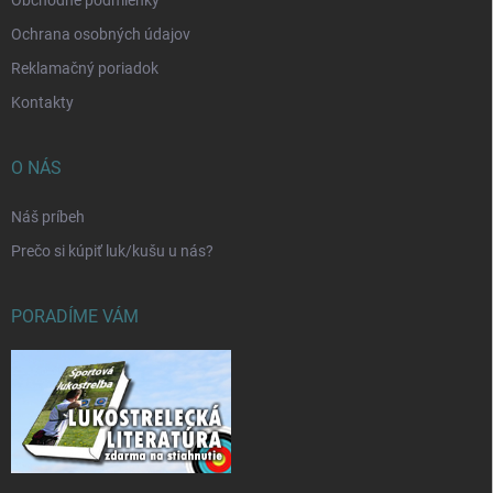
Obchodné podmienky
Ochrana osobných údajov
Reklamačný poriadok
Kontakty
O NÁS
Náš príbeh
Prečo si kúpiť luk/kušu u nás?
PORADÍME VÁM