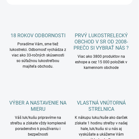
18 ROKOV ODBORNOSTI
PRVÝ LUKOSTRELECKÝ
OBCHOD V SR OD 2008-
Poradíme Vám, sme tiež
PREČO SI VYBRAŤ NÁS ?
lukostrelci. Odbornosť vychádza z
viac ako 33-ročných skúsenosti
Viac ako 3800 produktov na
so súťažnou lukostreľbou
eshope a cez 15 000 položiek v
majiteľa obchodu.
kamennom obchode
VÝBER A NASTAVENIE NA
VLASTNÁ VNÚTORNÁ
MIERU
STRELNICA
Váš luk/kušu pripravíme na
K nákupu luku/kuše ako darček
streľbu a získate vždy komplexné
získate 1 hodinu streľby v našej
poradenstvo k používaniu i
hale, luk/kušu si u nás aj
bezpečnosti
vyskúšate a ukážeme Vám