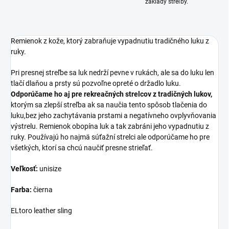
základy streľby.
Remienok z kože, ktorý zabraňuje vypadnutiu tradičného luku z
ruky.
Pri presnej streľbe sa luk nedrží pevne v rukách, ale sa do luku len
tlačí dlaňou a prsty sú pozvoľne opreté o držadlo luku.
Odporúčame ho aj pre rekreačných strelcov z tradičných lukov,
ktorým sa zlepší streľba ak sa naučia tento spôsob tlačenia do
luku,bez jeho zachytávania prstami a negatívneho ovplyvňovania
výstrelu. Remienok obopína luk a tak zabráni jeho vypadnutiu z
ruky. Používajú ho najmä súťažní strelci ale odporúčame ho pre
všetkých, ktorí sa chcú naučiť presne strieľať.
Veľkosť:
unisize
Farba:
čierna
ELtoro leather sling