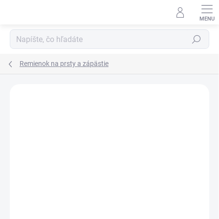
Prejsť
na
obsah
Hľadať
Remienok na prsty a zápästie
Neohodnotené
Podrobnosti hodnotenia