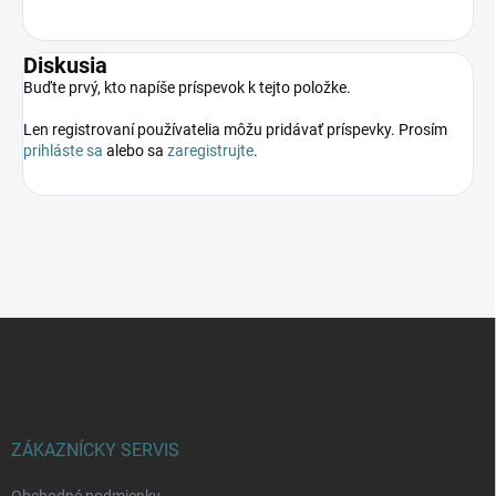
Diskusia
Buďte prvý, kto napíše príspevok k tejto položke.
Len registrovaní používatelia môžu pridávať príspevky. Prosím
prihláste sa
alebo sa
zaregistrujte
.
Z
á
p
ä
t
i
ZÁKAZNÍCKY SERVIS
e