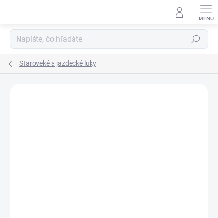
Prejsť
na
obsah
Hľadať
Staroveké a jazdecké luky
Neohodnotené
Podrobnosti hodnotenia