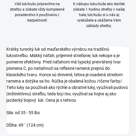
Váš luk/kušu pripravíme na
K nákupu luku/kuše ako darček
streľbu a získate vždy komplexné
získate 1 hodinu streľby v našej
poradenstvo k používaniu i
hale, luk/kušu si u nás aj
bezpečnosti
vyskúšate a ukážeme Vám
základy streľby.
Krátky turecký luk od maďarského výrobcu na tradičnú
lukostreľbu. Mäkký náťah, príjemné strieľanie, luk nekope a je
pomerne efektívny. Pred náťahom má typický prevrátený tvar
písmena C, po natiahnutí sa reflexné ramená prepnú do
klasického tvaru. Konce sú drevené, tetiva je osadená stredom
ramena a dotýka sa ho. Rúčka je obalená kožou /rôzne farby/.
Tieto luky sa používali ako rýchle a obratné luky, využívali pudovú
(inštinktívnu) streľbu, teda boj i lov, využíval sa hojne aj ako
jazdecký bojový luk. Cena je s tetivou
Sila: od 35 - 55 lbs
Dĺžka: 49´´ (124 cm)