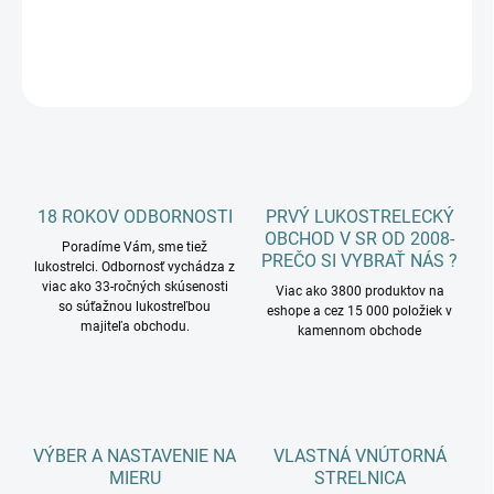
DETAILNÉ INFORMÁCIE
OPÝTAŤ SA
18 ROKOV ODBORNOSTI
PRVÝ LUKOSTRELECKÝ
OBCHOD V SR OD 2008-
Poradíme Vám, sme tiež
PREČO SI VYBRAŤ NÁS ?
lukostrelci. Odbornosť vychádza z
viac ako 33-ročných skúsenosti
Viac ako 3800 produktov na
so súťažnou lukostreľbou
eshope a cez 15 000 položiek v
majiteľa obchodu.
kamennom obchode
VÝBER A NASTAVENIE NA
VLASTNÁ VNÚTORNÁ
MIERU
STRELNICA