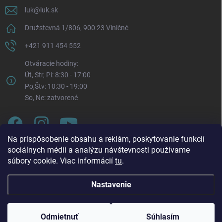
luk
@
luk.sk
Družstevná 1/806, 900 23 Viničné
+421 911 454 552
Otváracie hodiny:
Út, Str, Pi: 8:30 - 17:00
Po,Štv: 10:30 - 19:00
So, Ne: zatvorené
Na prispôsobenie obsahu a reklám, poskytovanie funkcií
sociálnych médií a analýzu návštevnosti používame
súbory cookie. Viac informácií
tu
.
Nastavenie
Oznam o zmene otváracích hodín. Od pondelka 3. 8.
Copyright 2026
LUK.sk
. Všetky práva vyhradené.
Upraviť nastavenie
2026 bude každý pondelok naša prevádzka otvorená v
cookies
čase: 🕥 10:30 – 19:00 Táto zmena platí až do odvolania.
Odmietnuť
Súhlasím