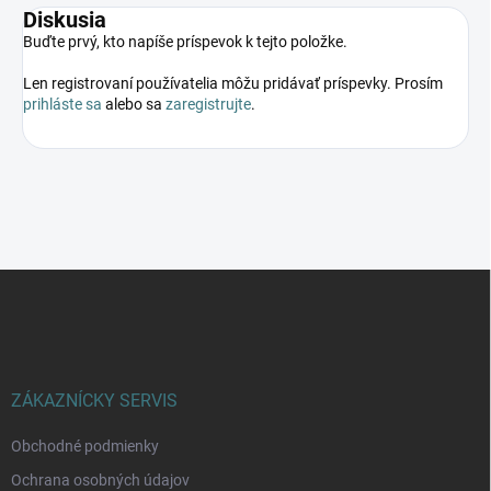
Diskusia
Buďte prvý, kto napíše príspevok k tejto položke.
Len registrovaní používatelia môžu pridávať príspevky. Prosím
prihláste sa
alebo sa
zaregistrujte
.
Z
á
p
ä
t
i
ZÁKAZNÍCKY SERVIS
e
Obchodné podmienky
Ochrana osobných údajov