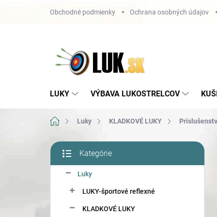
Prejsť
Obchodné podmienky
Ochrana osobných údajov
na
obsah
LUKY
VÝBAVA LUKOSTRELCOV
KUŠ
Domov
Luky
KLADKOVÉ LUKY
Príslušenstv
B
Kategórie
o
Preskočiť
č
kategórie
Luky
n
ý
LUKY-športové reflexné
p
a
KLADKOVÉ LUKY