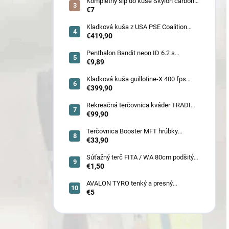
!!
Kompletný šíp do kuše Skylon carbon
3K z pevného karbónu v rozmeroch
€7
16/18/20/22˝, alternatíva k excalibur
quill a diablo
Kladková kuša z USA PSE Coalition
frontier 380 fps (80178) - superakcia !
€419,90
Penthalon Bandit neon ID 6.2 s
prírodnými letkami
€9,89
Kladková kuša guillotine-X 400 fps
camo so zabudovaným nášľapom
€399,90
(78030)
Rekreačná terčovnica kváder TRADI
80x80x22 cm (6132)
€99,90
Terčovnica Booster MFT hrúbky
7cm/11cm/17cm
€33,90
Súťažný terč FITA / WA 80cm podšitý
(6005)
€1,50
AVALON TYRO tenký a presný
€5
karbónový šíp 4.2 (30110-30129)