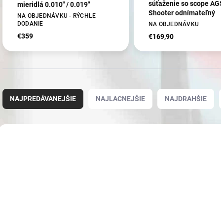
súťaženie so scope AG
mieridlá 0.010" / 0.019"
Shooter odnímateľný
NA OBJEDNÁVKU - RÝCHLE
DODANIE
NA OBJEDNÁVKU
€359
€169,90
R
a
NAJPREDÁVANEJŠIE
NAJLACNEJŠIE
NAJDRAHŠIE
d
e
n
V
i
ý
45209
e
p
p
i
r
s
o
p
d
r
u
o
k
d