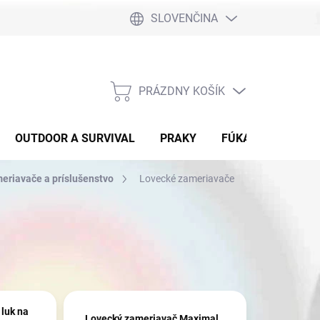
SLOVENČINA
PRÁZDNY KOŠÍK
NÁKUPNÝ
KOŠÍK
OUTDOOR A SURVIVAL
PRAKY
FÚKAČKY
DET
eriavače a príslušenstvo
Lovecké zameriavače
luk na
Lovecký zameriavač Maximal