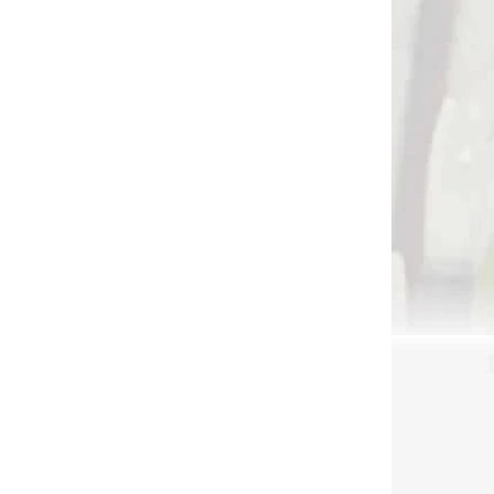
DNÁVKU
NA SKLADE
adový
Lovecký zameriavač
so
Maximal ARAS 7-
pinový (45232)
ľný
€72,90
Do košíka
3293
3030