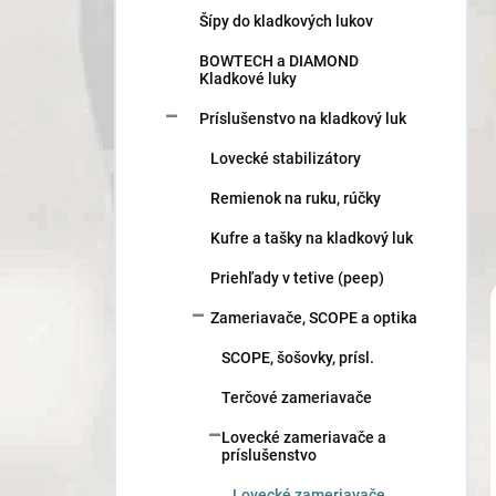
n
Šípy do kladkových lukov
e
l
BOWTECH a DIAMOND
Kladkové luky
Príslušenstvo na kladkový luk
Lovecké stabilizátory
Remienok na ruku, rúčky
Kufre a tašky na kladkový luk
Priehľady v tetive (peep)
Zameriavače, SCOPE a optika
SCOPE, šošovky, prísl.
Terčové zameriavače
Lovecké zameriavače a
príslušenstvo
Lovecké zameriavače