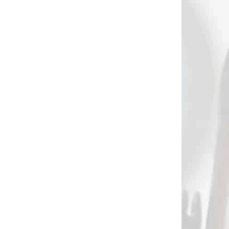
2018
1511
 SKLADE
NA OBJEDNÁVKU
vač
Booster zameriavač s
ybrid
diaľkomerom 5 pin s
om
mikronastavením
1,2)
€229,90
Do košíka