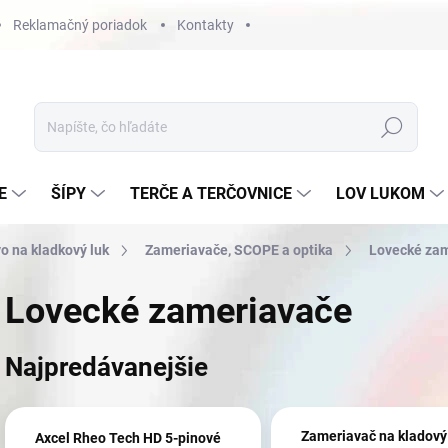
Reklamačný poriadok
Kontakty
Hľadať
E
ŠÍPY
TERČE A TERČOVNICE
LOV LUKOM
o na kladkový luk
Zameriavače, SCOPE a optika
Lovecké zam
Lovecké zameriavače
Najpredávanejšie
Zameriavač na kladový 
Axcel Rheo Tech HD 5-pinové