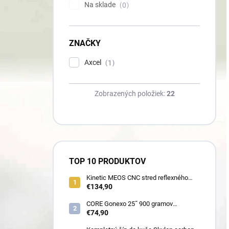
Na sklade
0
ZNAČKY
Axcel
1
Zobrazených položiek:
22
TOP 10 PRODUKTOV
Kinetic MEOS CNC stred reflexného
luku 21˝ pre deti 900 gramov
€134,90
CORE Gonexo 25˝ 900 gramov
jednofarebný (ľahký stred pre mužov,
€74,90
ženy, juniorov) - novoročná superzľava