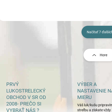
Načítať 7 ďalšíc
O
v
l
Hore
á
d
a
c
i
e
PRVÝ
VÝBER A
p
LUKOSTRELECKÝ
NASTAVENIE N
r
OBCHOD V SR OD
MIERU
v
k
2008- PREČO SI
Váš luk/kušu pripraví
y
VYBRAŤ NÁS ?
streľbu a získate vždy