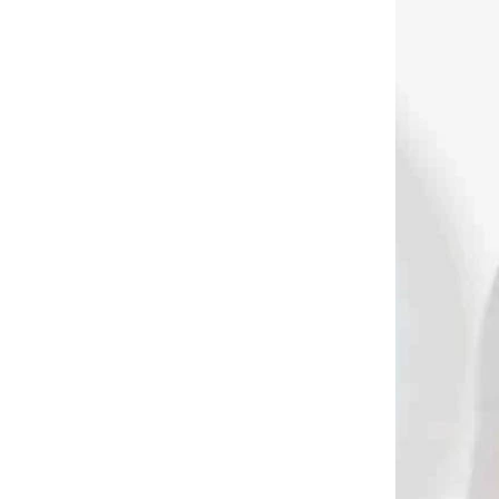
 RÝCHLE
NA SKLADE
DODANIE
Lovecký zameriavač
vač
MAXIMAL micro 5 pin
5 pin
SOLID so svetlom
00)
(45240)
€55
Do košíka
2619
2393