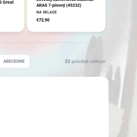
S Great
ARAS 7-pinový (45232)
NA SKLADE
€72,90
22
položiek celkom
ABECEDNE
3901
3614