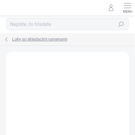
Prejsť
na
obsah
Hľadať
Luky so skladacími ramenami
Neohodnotené
Podrobnosti hodnotenia