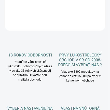
DETAILNÉ INFORMÁCIE
OPÝTAŤ SA
18 ROKOV ODBORNOSTI
PRVÝ LUKOSTRELECKÝ
OBCHOD V SR OD 2008-
Poradíme Vám, sme tiež
PREČO SI VYBRAŤ NÁS ?
lukostrelci. Odbornosť vychádza z
viac ako 33-ročných skúsenosti
Viac ako 3800 produktov na
so súťažnou lukostreľbou
eshope a cez 15 000 položiek v
majiteľa obchodu.
kamennom obchode
VÝBER A NASTAVENIE NA
VLASTNÁ VNÚTORNÁ