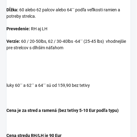
Dĺžka:
60 alebo 62 palcov alebo 64´´ podľa veľlkosti ramien a
potreby strelca.
Prevedenie:
RH aj LH
Verzie:
60 / 20-50lbs, 62 / 30-40lbs -64´´ (25-45 lbs) vhodnejšie
pre strelcov s dlhším náťahom
luky 60´´ a 62´´ a 64´´ sú od 159,90 bez tetivy
Cena je za stred a ramená (bez tetivy 5-10 Eur podľa typu)
Cena stredu RH/LH je 90 Eur