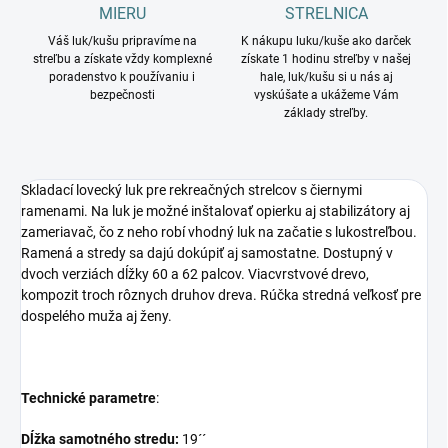
MIERU
STRELNICA
Váš luk/kušu pripravíme na
K nákupu luku/kuše ako darček
streľbu a získate vždy komplexné
získate 1 hodinu streľby v našej
poradenstvo k používaniu i
hale, luk/kušu si u nás aj
bezpečnosti
vyskúšate a ukážeme Vám
základy streľby.
Skladací lovecký luk pre rekreačných strelcov s čiernymi
ramenami. Na luk je možné inštalovať opierku aj stabilizátory aj
zameriavač, čo z neho robí vhodný luk na začatie s lukostreľbou.
Ramená a stredy sa dajú dokúpiť aj samostatne. Dostupný v
dvoch verziách dĺžky 60 a 62 palcov. Viacvrstvové drevo,
kompozit troch rôznych druhov dreva. Rúčka stredná veľkosť pre
dospelého muža aj ženy.
Technické parametre
:
Dĺžka samotného stredu:
19´´