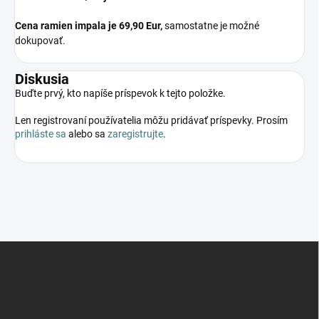
Cena ramien impala je 69,90 Eur,
samostatne je možné
dokupovať.
Diskusia
Buďte prvý, kto napíše príspevok k tejto položke.
Len registrovaní používatelia môžu pridávať príspevky. Prosím
prihláste sa
alebo sa
zaregistrujte
.
Z
á
p
ä
t