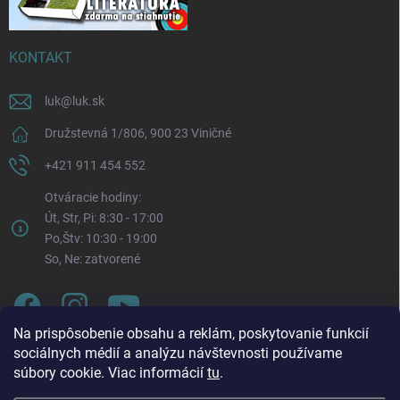
KONTAKT
luk
@
luk.sk
Družstevná 1/806, 900 23 Viničné
+421 911 454 552
Otváracie hodiny:
Út, Str, Pi: 8:30 - 17:00
Po,Štv: 10:30 - 19:00
So, Ne: zatvorené
Na prispôsobenie obsahu a reklám, poskytovanie funkcií
sociálnych médií a analýzu návštevnosti používame
súbory cookie. Viac informácií
tu
.