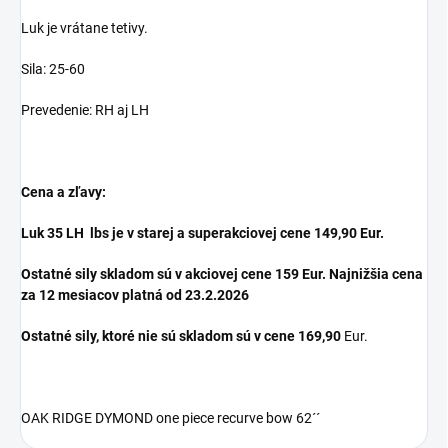
Luk je vrátane tetivy.
Sila: 25-60
Prevedenie: RH aj LH
Cena a zľavy:
Luk 35 LH lbs je v starej a superakciovej cene 149,90 Eur.
Ostatné sily skladom sú v akciovej cene 159 Eur.
Najnižšia cena
za 12 mesiacov platná od 23.2.2026
Ostatné sily, ktoré nie sú skladom sú v cene 169,90
Eur.
OAK RIDGE DYMOND one piece recurve bow 62´´