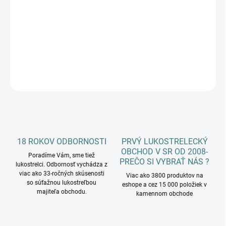
cena:
−
+
Pridať do košíka
DETAILNÉ INFORMÁCIE
OPÝTAŤ SA
18 ROKOV ODBORNOSTI
PRVÝ LUKOSTRELECKÝ
OBCHOD V SR OD 2008-
Poradíme Vám, sme tiež
PREČO SI VYBRAŤ NÁS ?
lukostrelci. Odbornosť vychádza z
viac ako 33-ročných skúsenosti
Viac ako 3800 produktov na
so súťažnou lukostreľbou
eshope a cez 15 000 položiek v
majiteľa obchodu.
kamennom obchode