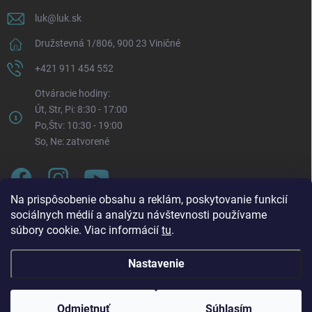
luk
@
luk.sk
Družstevná 1/806, 900 23 Viničné
+421 911 454 552
Otváracie hodiny:
Út, Str, Pi: 8:30 - 17:00
Po,Štv: 10:30 - 19:00
So, Ne: zatvorené
Na prispôsobenie obsahu a reklám, poskytovanie funkcií
sociálnych médií a analýzu návštevnosti používame
súbory cookie. Viac informácií
tu
.
Nastavenie
Oznam o zmene otváracích hodín. Od pondelka 3. 8.
Copyright 2026
LUK.sk
. Všetky práva vyhradené.
Upraviť nastavenie
2026 bude každý pondelok naša prevádzka otvorená v
cookies
čase: 🕥 10:30 – 19:00 Táto zmena platí až do odvolania.
Odmietnuť
Súhlasím