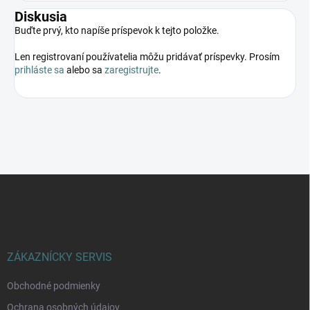
Diskusia
Buďte prvý, kto napíše príspevok k tejto položke.
Len registrovaní používatelia môžu pridávať príspevky. Prosím
prihláste sa
alebo sa
zaregistrujte
.
Z
á
p
ä
t
i
ZÁKAZNÍCKY SERVIS
e
Obchodné podmienky
Ochrana osobných údajov