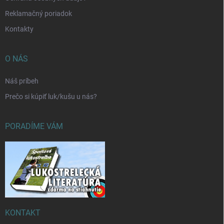
Reklamačný poriadok
Kontakty
O NÁS
Náš príbeh
Prečo si kúpiť luk/kušu u nás?
PORADÍME VÁM
KONTAKT