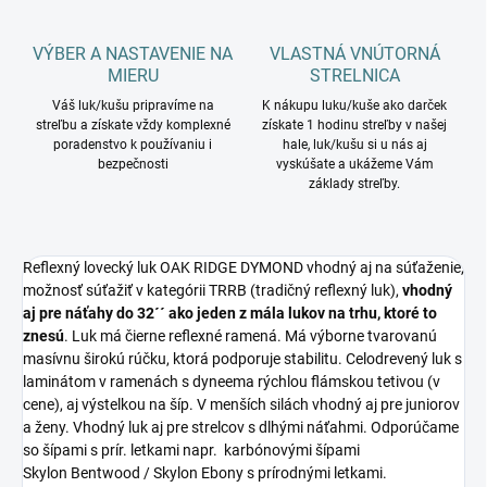
VÝBER A NASTAVENIE NA
VLASTNÁ VNÚTORNÁ
MIERU
STRELNICA
Váš luk/kušu pripravíme na
K nákupu luku/kuše ako darček
streľbu a získate vždy komplexné
získate 1 hodinu streľby v našej
poradenstvo k používaniu i
hale, luk/kušu si u nás aj
bezpečnosti
vyskúšate a ukážeme Vám
základy streľby.
Reflexný lovecký luk OAK RIDGE DYMOND vhodný aj na súťaženie,
možnosť súťažiť v kategórii TRRB (tradičný reflexný luk),
vhodný
aj pre náťahy do 32´´ ako jeden z mála lukov na trhu, ktoré to
znesú
. Luk má čierne reflexné ramená. Má výborne tvarovanú
masívnu širokú rúčku, ktorá podporuje stabilitu. Celodrevený luk s
laminátom v ramenách s dyneema rýchlou flámskou tetivou (v
cene), aj výstelkou na šíp. V menších silách vhodný aj pre juniorov
a ženy. Vhodný luk aj pre strelcov s dlhými náťahmi. Odporúčame
so šípami s prír. letkami napr. karbónovými šípami
Skylon Bentwood / Skylon Ebony s prírodnými letkami.