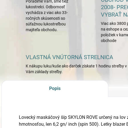
Poradíme Vám, sme tiež
2008- PRE
lukostrelci. Odbornosť
vychádza z viac ako 33-
VYBRAŤ N
ročných skúsenosti so
Viac ako 3800 
súťažnou lukostreľbou
na eshope a ce
majiteľa obchodu.
položiek v ka
obchode
VLASTNÁ VNÚTORNÁ STRELNICA
K nákupu luku/kuše ako darček získate 1 hodinu streľby v 
Vám základy streľby.
Popis
Lovecký maskáčový šíp SKYLON ROVE určený na lov 
hmotnosťou, len 6,2 gn/ inch (spin 500). Letky blazer 