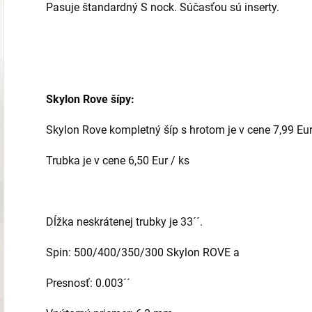
Pasuje štandardný S nock. Súčasťou sú inserty.
Skylon Rove šípy:
Skylon Rove kompletný šíp s hrotom je v cene 7,99 Eu
Trubka je v cene 6,50 Eur / ks
Dĺžka neskrátenej trubky je 33´´.
Spin: 500/400/350/300 Skylon ROVE a
Presnosť: 0.003´´