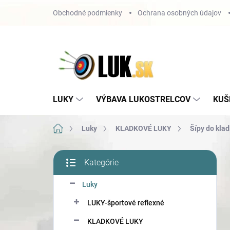
Prejsť
Obchodné podmienky
Ochrana osobných údajov
na
obsah
LUKY
VÝBAVA LUKOSTRELCOV
KUŠ
Domov
Luky
KLADKOVÉ LUKY
Šípy do kla
B
Kategórie
o
Preskočiť
č
kategórie
Luky
n
ý
LUKY-športové reflexné
p
a
KLADKOVÉ LUKY