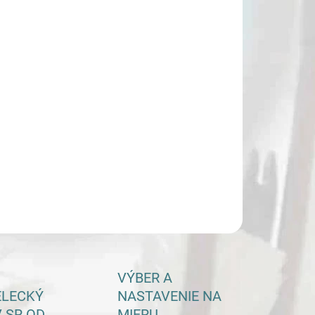
−
+
Pridať do košíka
ILNÉ INFORMÁCIE
OPÝTAŤ SA
VÝBER A
ELECKÝ
NASTAVENIE NA
 SR OD
MIERU