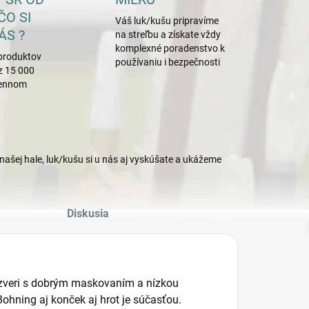
ČO SI
Váš luk/kušu pripravíme
ÁS ?
na streľbu a získate vždy
komplexné poradenstvo k
produktov
používaniu i bezpečnosti
z 15 000
mennom
našej hale, luk/kušu si u nás aj vyskúšate a ukážeme
Diskusia
zveri s dobrým maskovaním a nízkou
Bohning aj konček aj hrot je súčasťou.