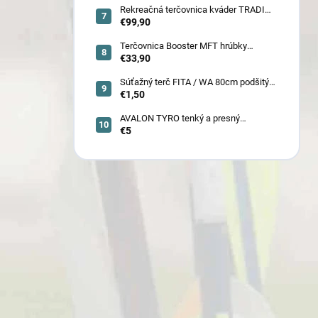
Rekreačná terčovnica kváder TRADI
80x80x22 cm (6132)
€99,90
Terčovnica Booster MFT hrúbky
7cm/11cm/17cm
€33,90
Súťažný terč FITA / WA 80cm podšitý
(6005)
€1,50
AVALON TYRO tenký a presný
€5
karbónový šíp 4.2 (30110-30129)