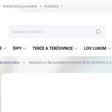
Reklamačný poriadok
Kontakty
Hľadať
E
ŠÍPY
TERČE A TERČOVNICE
LOV LUKOM
dkových lukov
Maskáčový Šíp kompletný lovecký SKYLON ROVE 6.2.
Neohodnotené
Podrobnosti hodnotenia
€7
Jedn
NA 
cena