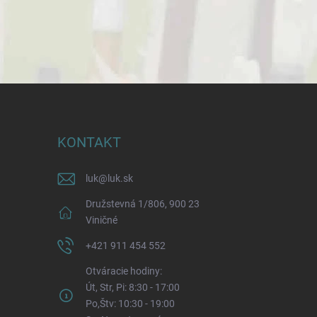
KONTAKT
luk
@
luk.sk
Družstevná 1/806, 900 23
Viničné
+421 911 454 552
Otváracie hodiny:
Út, Str, Pi: 8:30 - 17:00
Po,Štv: 10:30 - 19:00