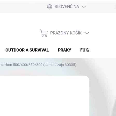
SLOVENČINA
PRÁZDNY KOŠÍK
NÁKUPNÝ
KOŠÍK
OUTDOOR A SURVIVAL
PRAKY
FÚKAČKY
DET
 carbon 500/400/350/300 (camo dizajn 30335)
,49
otková
SKLADE SPIN 400
: