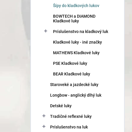
n
Šípy do kladkových lukov
e
l
BOWTECH a DIAMOND
Kladkové luky
Príslušenstvo na kladkový luk
Kladkové luky - iné značky
MATHEWS Kladkové luky
PSE Kladkové luky
BEAR Kladkové luky
Staroveké a jazdecké luky
Longbow - anglický dlhý luk
Detské luky
Tradičné reflexné luky
Príslušenstvo na luk