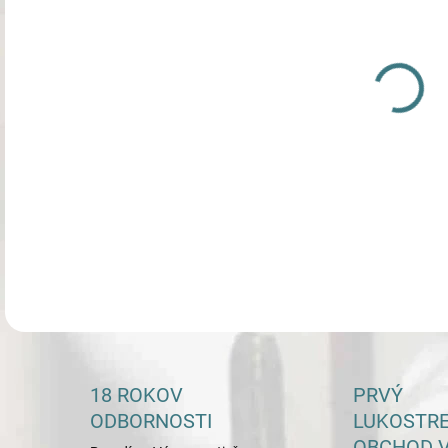
DETA
18 ROKOV
PRVÝ
ODBORNOSTI
LUKOSTR
OBCHOD V