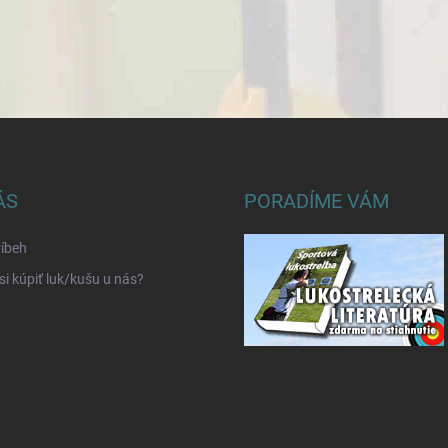
ÁS
PORADÍME VÁM
íbeh
si kúpiť luk/kušu u nás?