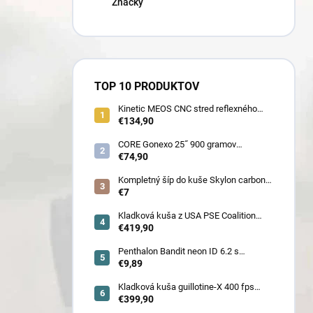
Značky
TOP 10 PRODUKTOV
Kinetic MEOS CNC stred reflexného
luku 21˝ pre deti 900 gramov
€134,90
CORE Gonexo 25˝ 900 gramov
jednofarebný (ľahký stred pre mužov,
€74,90
ženy, juniorov) - novoročná superzľava
!!
Kompletný šíp do kuše Skylon carbon
3K z pevného karbónu v rozmeroch
€7
16/18/20/22˝, alternatíva k excalibur
quill a diablo
Kladková kuša z USA PSE Coalition
frontier 380 fps (80178) - superakcia !
€419,90
Penthalon Bandit neon ID 6.2 s
prírodnými letkami
€9,89
Kladková kuša guillotine-X 400 fps
camo so zabudovaným nášľapom
€399,90
(78030)