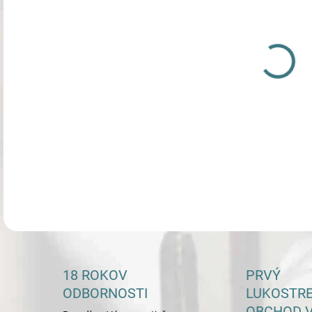
DETA
18 ROKOV
PRVÝ
ODBORNOSTI
LUKOSTR
OBCHOD V