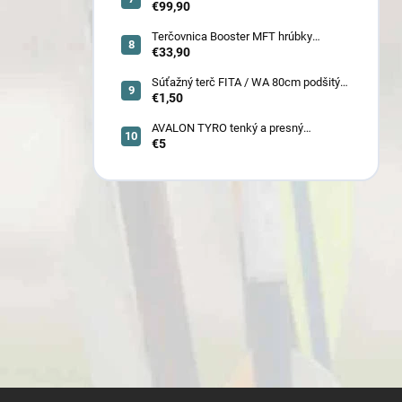
80x80x22 cm (6132)
€99,90
Terčovnica Booster MFT hrúbky
7cm/11cm/17cm
€33,90
Súťažný terč FITA / WA 80cm podšitý
(6005)
€1,50
AVALON TYRO tenký a presný
€5
karbónový šíp 4.2 (30110-30129)
Z