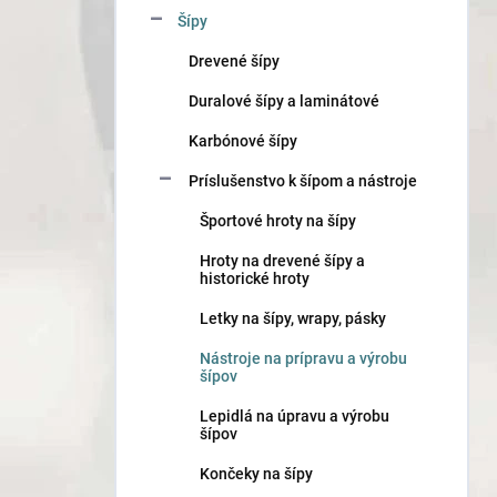
n
Šípy
e
l
Drevené šípy
Duralové šípy a laminátové
Karbónové šípy
Príslušenstvo k šípom a nástroje
Športové hroty na šípy
Hroty na drevené šípy a
historické hroty
Letky na šípy, wrapy, pásky
Nástroje na prípravu a výrobu
šípov
Lepidlá na úpravu a výrobu
šípov
Končeky na šípy