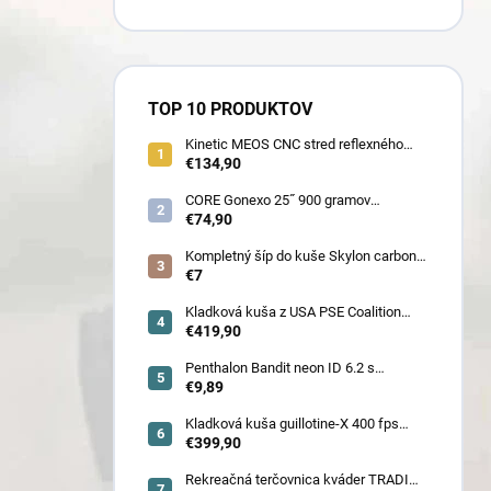
TOP 10 PRODUKTOV
Kinetic MEOS CNC stred reflexného
luku 21˝ pre deti 900 gramov
€134,90
CORE Gonexo 25˝ 900 gramov
jednofarebný (ľahký stred pre mužov,
€74,90
ženy, juniorov) - novoročná superzľava
!!
Kompletný šíp do kuše Skylon carbon
3K z pevného karbónu v rozmeroch
€7
16/18/20/22˝, alternatíva k excalibur
quill a diablo
Kladková kuša z USA PSE Coalition
frontier 380 fps (80178) - superakcia !
€419,90
Penthalon Bandit neon ID 6.2 s
prírodnými letkami
€9,89
Kladková kuša guillotine-X 400 fps
camo so zabudovaným nášľapom
€399,90
(78030)
Rekreačná terčovnica kváder TRADI