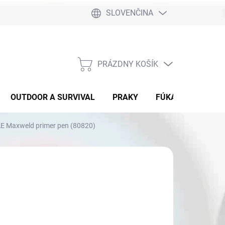
SLOVENČINA
PRÁZDNY KOŠÍK
NÁKUPNÝ
KOŠÍK
OUTDOOR A SURVIVAL
PRAKY
FÚKAČKY
DET
AAE Maxweld primer pen (80820)
3,90
otková
 SKLADE
: