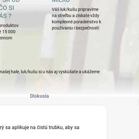
ČO SI
Váš luk/kušu pripravíme
ÁS ?
na streľbu a získate vždy
komplexné poradenstvo k
produktov
používaniu i bezpečnosti
z 15 000
mennom
našej hale, luk/kušu si u nás aj vyskúšate a ukážeme
Diskusia
ý sa aplikuje na čistú trubku, aby sa