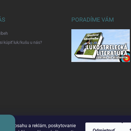
ÁS
PORADÍME VÁM
íbeh
si kúpiť luk/kušu u nás?
benie obsahu a reklám, poskytovanie
Odmietnuť