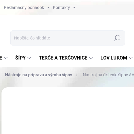
Reklamačný poriadok
Kontakty
Hľadať
E
ŠÍPY
TERČE A TERČOVNICE
LOV LUKOM
Nástroje na prípravu a výrobu šípov
Nástroj na čistenie šípov 
Neohodnotené
Podrobnosti hodnotenia
€1
Jedn
NA
cena