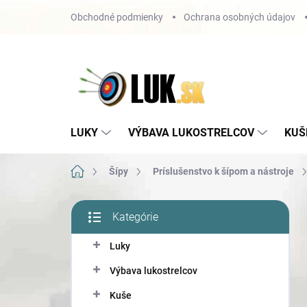
Prejsť
Obchodné podmienky
Ochrana osobných údajov
na
obsah
LUKY
VÝBAVA LUKOSTRELCOV
KUŠ
Domov
Šípy
Príslušenstvo k šípom a nástroje
B
Kategórie
o
Preskočiť
č
kategórie
Luky
n
ý
Výbava lukostrelcov
p
a
Kuše