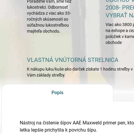
Poradíme Vám, sme tiež
2008- PRE
lukostrelci. Odbornosť
vychádza z viac ako 33-
VYBRAŤ N
ročných skúsenosti so
Viac ako 3800 
súťažnou lukostreľbou
na eshope a ce
majiteľa obchodu.
položiek v ka
obchode
VLASTNÁ VNÚTORNÁ STRELNICA
K nákupu luku/kuše ako darček získate 1 hodinu streľby v 
Vám základy streľby.
Popis
Nástroj na čistenie šípov AAE Maxweld primer pen, ktor
letka lepšie prichytila k povrchu šípu.