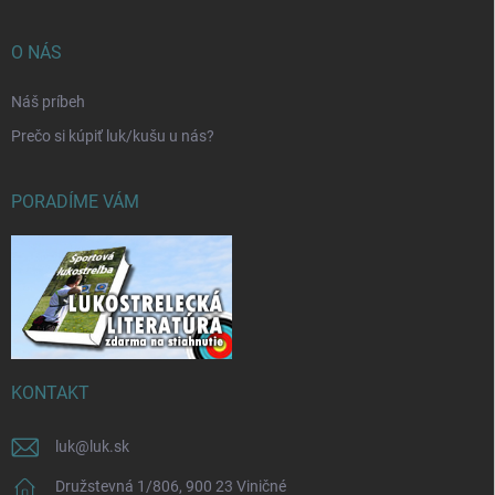
O NÁS
Náš príbeh
Prečo si kúpiť luk/kušu u nás?
PORADÍME VÁM
KONTAKT
luk
@
luk.sk
Družstevná 1/806, 900 23 Viničné