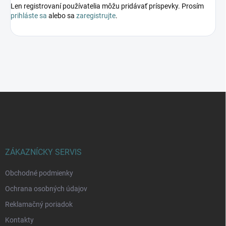
Len registrovaní používatelia môžu pridávať príspevky. Prosím
prihláste sa
alebo sa
zaregistrujte
.
Z
á
p
ä
t
i
ZÁKAZNÍCKY SERVIS
e
Obchodné podmienky
Ochrana osobných údajov
Reklamačný poriadok
Kontakty