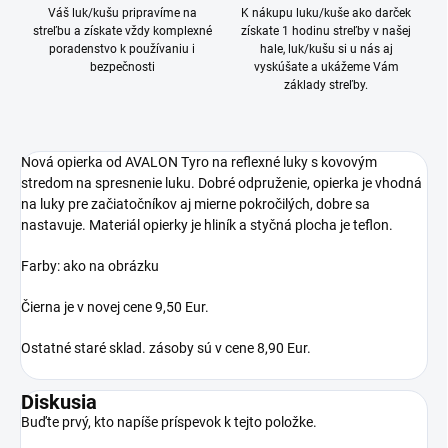
Váš luk/kušu pripravíme na
K nákupu luku/kuše ako darček
streľbu a získate vždy komplexné
získate 1 hodinu streľby v našej
poradenstvo k používaniu i
hale, luk/kušu si u nás aj
bezpečnosti
vyskúšate a ukážeme Vám
základy streľby.
Nová opierka od AVALON Tyro na reflexné luky s kovovým
stredom na spresnenie luku. Dobré odpruženie, opierka je vhodná
na luky pre začiatočníkov aj mierne pokročilých, dobre sa
nastavuje. Materiál opierky je hliník a styčná plocha je teflon.
Farby: ako na obrázku
Čierna je v novej cene 9,50 Eur.
Ostatné staré sklad. zásoby sú v cene 8,90 Eur.
Diskusia
Buďte prvý, kto napíše príspevok k tejto položke.