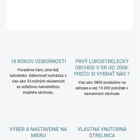
DETAILNÉ INFORMÁCIE
OPÝTAŤ SA
18 ROKOV ODBORNOSTI
PRVÝ LUKOSTRELECKÝ
OBCHOD V SR OD 2008-
Poradíme Vám, sme tiež
PREČO SI VYBRAŤ NÁS ?
lukostrelci. Odbornosť vychádza z
viac ako 33-ročných skúsenosti
Viac ako 3800 produktov na
so súťažnou lukostreľbou
eshope a cez 15 000 položiek v
majiteľa obchodu.
kamennom obchode
VÝBER A NASTAVENIE NA
VLASTNÁ VNÚTORNÁ
MIERU
STRELNICA