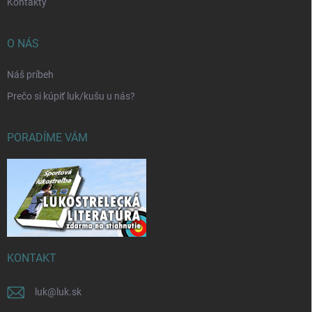
Kontakty
O NÁS
Náš príbeh
Prečo si kúpiť luk/kušu u nás?
PORADÍME VÁM
KONTAKT
luk
@
luk.sk