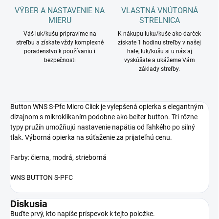
VÝBER A NASTAVENIE NA
VLASTNÁ VNÚTORNÁ
MIERU
STRELNICA
Váš luk/kušu pripravíme na
K nákupu luku/kuše ako darček
streľbu a získate vždy komplexné
získate 1 hodinu streľby v našej
poradenstvo k používaniu i
hale, luk/kušu si u nás aj
bezpečnosti
vyskúšate a ukážeme Vám
základy streľby.
Button
WNS S-Pfc Micro Click je vylepšená opierka s elegantným
dizajnom s mikroklikaním podobne ako beiter button. Tri rôzne
typy pružín umožňujú nastavenie napätia od ľahkého po silný
tlak. Výborná opierka na súťaženie za prijateľnú cenu.
Farby: čierna, modrá, strieborná
WNS BUTTON S-PFC
Diskusia
Buďte prvý, kto napíše príspevok k tejto položke.