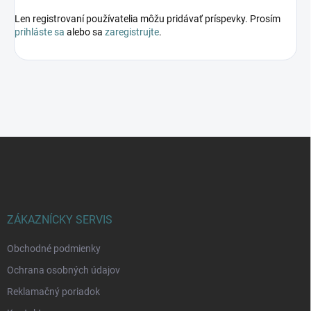
Len registrovaní používatelia môžu pridávať príspevky. Prosím
prihláste sa
alebo sa
zaregistrujte
.
Z
á
p
ä
t
i
ZÁKAZNÍCKY SERVIS
e
Obchodné podmienky
Ochrana osobných údajov
Reklamačný poriadok