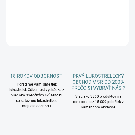
−
+
Pridať do košíka
DETAILNÉ INFORMÁCIE
OPÝTAŤ SA
18 ROKOV ODBORNOSTI
PRVÝ LUKOSTRELECKÝ
OBCHOD V SR OD 2008-
Poradíme Vám, sme tiež
PREČO SI VYBRAŤ NÁS ?
lukostrelci. Odbornosť vychádza z
viac ako 33-ročných skúsenosti
Viac ako 3800 produktov na
so súťažnou lukostreľbou
eshope a cez 15 000 položiek v
majiteľa obchodu.
kamennom obchode