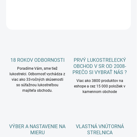
DETAILNÉ INFORMÁCIE
OPÝTAŤ SA
18 ROKOV ODBORNOSTI
PRVÝ LUKOSTRELECKÝ
OBCHOD V SR OD 2008-
Poradíme Vám, sme tiež
PREČO SI VYBRAŤ NÁS ?
lukostrelci. Odbornosť vychádza z
viac ako 33-ročných skúsenosti
Viac ako 3800 produktov na
so súťažnou lukostreľbou
eshope a cez 15 000 položiek v
majiteľa obchodu.
kamennom obchode
VÝBER A NASTAVENIE NA
VLASTNÁ VNÚTORNÁ
MIERU
STRELNICA