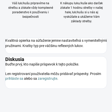
Váš luk/kušu pripravíme na
K nákupu luku/kuše ako darček
streľbu a získate vždy komplexné
získate 1 hodinu streľby v našej
poradenstvo k používaniu i
hale, luk/kušu si u nás aj
bezpečnosti
vyskúšate a ukážeme Vám
základy streľby.
Kvalitná opierka na súťaženie jemne nastaviteľná s vymeniteľnými
pružinami. Kratky typ pre väčšinu reflexných lukov.
Diskusia
Buďte prvý, kto napíše príspevok k tejto položke.
Len registrovaní používatelia môžu pridávať príspevky. Prosím
prihláste sa
alebo sa
zaregistrujte
.