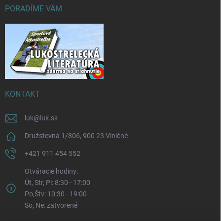
PORADÍME VÁM
KONTAKT
luk
@
luk.sk
Družstevná 1/806, 900 23 Viničné
+421 911 454 552
Otváracie hodiny:
Út, Str, Pi: 8:30 - 17:00
Po,Štv: 10:30 - 19:00
So, Ne: zatvorené