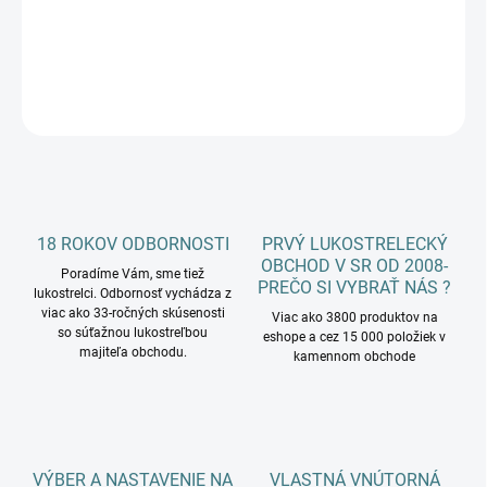
DETAILNÉ INFORMÁCIE
OPÝTAŤ SA
18 ROKOV ODBORNOSTI
PRVÝ LUKOSTRELECKÝ
OBCHOD V SR OD 2008-
Poradíme Vám, sme tiež
PREČO SI VYBRAŤ NÁS ?
lukostrelci. Odbornosť vychádza z
viac ako 33-ročných skúsenosti
Viac ako 3800 produktov na
so súťažnou lukostreľbou
eshope a cez 15 000 položiek v
majiteľa obchodu.
kamennom obchode
VÝBER A NASTAVENIE NA
VLASTNÁ VNÚTORNÁ