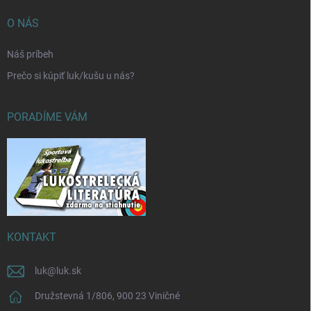
O NÁS
Náš príbeh
Prečo si kúpiť luk/kušu u nás?
PORADÍME VÁM
KONTAKT
luk
@
luk.sk
Družstevná 1/806, 900 23 Viničné