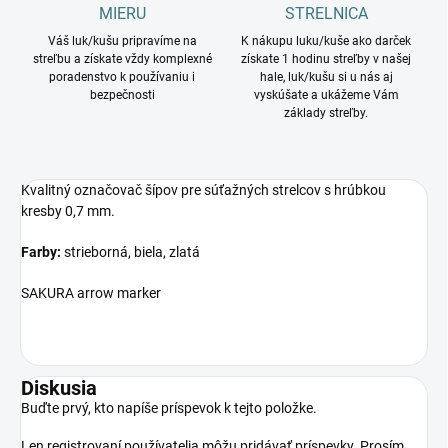
MIERU
STRELNICA
Váš luk/kušu pripravíme na
K nákupu luku/kuše ako darček
streľbu a získate vždy komplexné
získate 1 hodinu streľby v našej
poradenstvo k používaniu i
hale, luk/kušu si u nás aj
bezpečnosti
vyskúšate a ukážeme Vám
základy streľby.
Kvalitný označovač šípov pre súťažných strelcov s hrúbkou
kresby 0,7 mm.
Farby:
strieborná, biela, zlatá
SAKURA arrow marker
Diskusia
Buďte prvý, kto napíše príspevok k tejto položke.
Len registrovaní používatelia môžu pridávať príspevky. Prosím