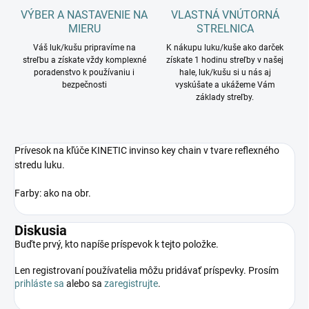
VÝBER A NASTAVENIE NA
VLASTNÁ VNÚTORNÁ
MIERU
STRELNICA
Váš luk/kušu pripravíme na
K nákupu luku/kuše ako darček
streľbu a získate vždy komplexné
získate 1 hodinu streľby v našej
poradenstvo k používaniu i
hale, luk/kušu si u nás aj
bezpečnosti
vyskúšate a ukážeme Vám
základy streľby.
Prívesok na kľúče KINETIC invinso key chain v tvare reflexného
stredu luku.
Farby: ako na obr.
Diskusia
Buďte prvý, kto napíše príspevok k tejto položke.
Len registrovaní používatelia môžu pridávať príspevky. Prosím
prihláste sa
alebo sa
zaregistrujte
.