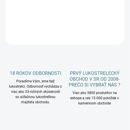
−
+
Pridať do košíka
DETAILNÉ INFORMÁCIE
OPÝTAŤ SA
18 ROKOV ODBORNOSTI
PRVÝ LUKOSTRELECKÝ
OBCHOD V SR OD 2008-
Poradíme Vám, sme tiež
PREČO SI VYBRAŤ NÁS ?
lukostrelci. Odbornosť vychádza z
viac ako 33-ročných skúsenosti
Viac ako 3800 produktov na
so súťažnou lukostreľbou
eshope a cez 15 000 položiek v
majiteľa obchodu.
kamennom obchode