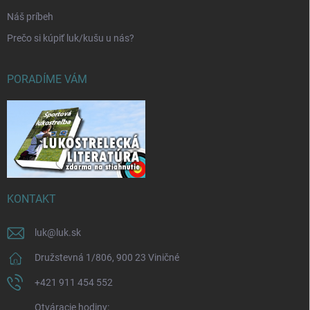
Náš príbeh
Prečo si kúpiť luk/kušu u nás?
PORADÍME VÁM
KONTAKT
luk
@
luk.sk
Družstevná 1/806, 900 23 Viničné
+421 911 454 552
Otváracie hodiny: