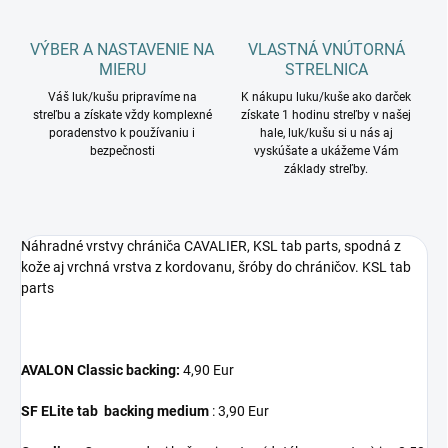
VÝBER A NASTAVENIE NA
VLASTNÁ VNÚTORNÁ
MIERU
STRELNICA
Váš luk/kušu pripravíme na
K nákupu luku/kuše ako darček
streľbu a získate vždy komplexné
získate 1 hodinu streľby v našej
poradenstvo k používaniu i
hale, luk/kušu si u nás aj
bezpečnosti
vyskúšate a ukážeme Vám
základy streľby.
Náhradné vrstvy chrániča CAVALIER, KSL tab parts, spodná z
kože aj vrchná vrstva z kordovanu, šróby do chráničov. KSL tab
parts
AVALON Classic backing:
4,90 Eur
SF ELite tab backing medium
: 3,90 Eur