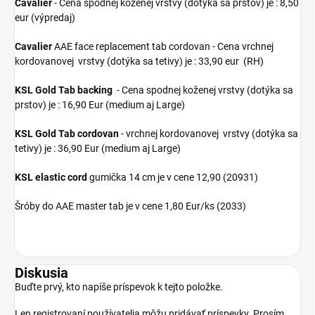
Cavalier
- Cena spodnej koženej vrstvy (dotýka sa prstov) je : 8,50
eur (výpredaj)
Cavalier
AAE face replacement tab cordovan - Cena vrchnej
kordovanovej vrstvy (dotýka sa tetivy) je : 33,90 eur (RH)
KSL Gold Tab backing
- Cena spodnej koženej vrstvy (dotýka sa
prstov) je : 16,90 Eur (medium aj Large)
KSL Gold Tab
cordovan
- vrchnej kordovanovej vrstvy (dotýka sa
tetivy) je : 36,90 Eur (medium aj Large)
KSL elastic cord
gumička 14 cm je v cene 12,90 (20931)
Šróby do AAE master tab je v cene 1,80 Eur/ks (2033)
Diskusia
Buďte prvý, kto napíše príspevok k tejto položke.
Len registrovaní používatelia môžu pridávať príspevky. Prosím