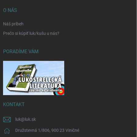
O NÁS
Náš príbeh
Prečo si kúpiť luk/kušu u nás?
PORADÍME VÁM
KONTAKT
luk
@
luk.sk
Družstevná 1/806, 900 23 Viničné