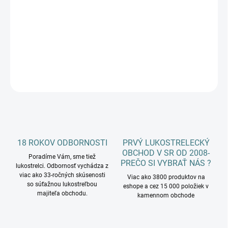
cena:
−
+
Pridať do košíka
DETAILNÉ INFORMÁCIE
OPÝTAŤ SA
18 ROKOV ODBORNOSTI
PRVÝ LUKOSTRELECKÝ
OBCHOD V SR OD 2008-
Poradíme Vám, sme tiež
PREČO SI VYBRAŤ NÁS ?
lukostrelci. Odbornosť vychádza z
viac ako 33-ročných skúsenosti
Viac ako 3800 produktov na
so súťažnou lukostreľbou
eshope a cez 15 000 položiek v
majiteľa obchodu.
kamennom obchode