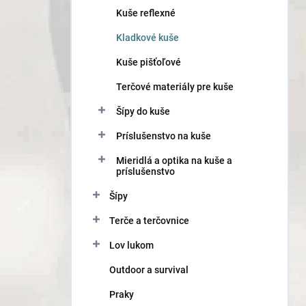
n
Kuše reflexné
e
l
Kladkové kuše
Kuše pišťoľové
Terčové materiály pre kuše
Šípy do kuše
Príslušenstvo na kuše
Mieridlá a optika na kuše a
príslušenstvo
Šípy
Terče a terčovnice
Lov lukom
Outdoor a survival
Praky