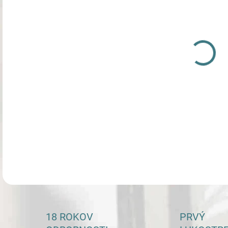
cena
Reve
DETA
18 ROKOV
PRVÝ