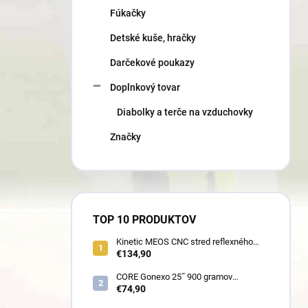
Fúkačky
Detské kuše, hračky
Darčekové poukazy
Doplnkový tovar
Diabolky a terče na vzduchovky
Značky
TOP 10 PRODUKTOV
Kinetic MEOS CNC stred reflexného
luku 21˝ pre deti 900 gramov
€134,90
CORE Gonexo 25˝ 900 gramov
jednofarebný (ľahký stred pre mužov,
€74,90
ženy, juniorov) - novoročná superzľava