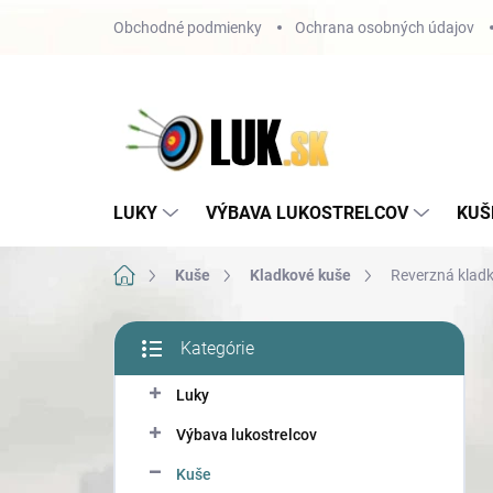
Prejsť
Obchodné podmienky
Ochrana osobných údajov
na
obsah
LUKY
VÝBAVA LUKOSTRELCOV
KUŠ
Domov
Kuše
Kladkové kuše
Reverzná klad
B
Kategórie
o
Preskočiť
č
kategórie
Luky
n
ý
Výbava lukostrelcov
p
a
Kuše