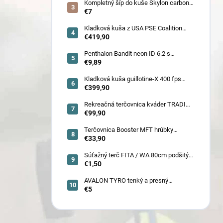
!!
Kompletný šíp do kuše Skylon carbon
3K z pevného karbónu v rozmeroch
€7
16/18/20/22˝, alternatíva k excalibur
quill a diablo
Kladková kuša z USA PSE Coalition
frontier 380 fps (80178) - superakcia !
€419,90
Penthalon Bandit neon ID 6.2 s
prírodnými letkami
€9,89
Kladková kuša guillotine-X 400 fps
camo so zabudovaným nášľapom
€399,90
(78030)
Rekreačná terčovnica kváder TRADI
80x80x22 cm (6132)
€99,90
Terčovnica Booster MFT hrúbky
7cm/11cm/17cm
€33,90
Súťažný terč FITA / WA 80cm podšitý
(6005)
€1,50
AVALON TYRO tenký a presný
€5
karbónový šíp 4.2 (30110-30129)