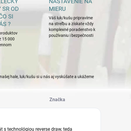
ELECKÝ
NASTAVENIE NA
 SR OD
MIERU
ČO SI
Váš luk/kušu pripravíme
ÁS ?
na streľbu a získate vždy
komplexné poradenstvo k
produktov
používaniu i bezpečnosti
z 15 000
mennom
našej hale, luk/kušu si u nás aj vyskúšate a ukážeme
Značka
t s technológiou reverse draw, teda