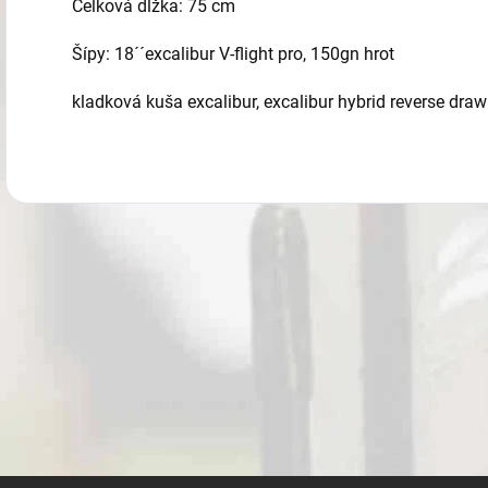
Celková dĺžka: 75 cm
Šípy: 18´´excalibur V-flight pro, 150gn hrot
kladková kuša excalibur, excalibur hybrid reverse draw