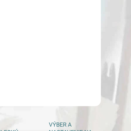
:
−
+
Pridať do košíka
rzná kladková kuša Excalibur Hybrid X 435 fps
ILNÉ INFORMÁCIE
OPÝTAŤ SA
VÝBER A