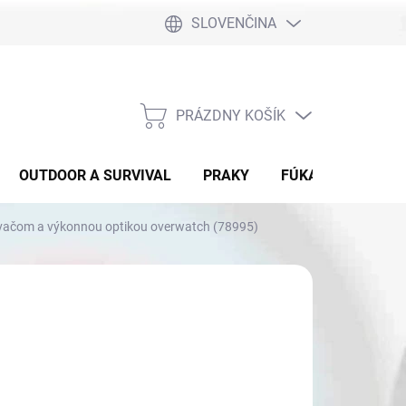
SLOVENČINA
PRÁZDNY KOŠÍK
NÁKUPNÝ
KOŠÍK
OUTDOOR A SURVIVAL
PRAKY
FÚKAČKY
DET
ovačom a výkonnou optikou overwatch (78995)
:
EXCALIBUR
 719
otková
 SKLADE