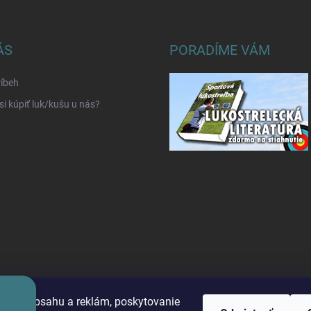
ÁS
PORADÍME VÁM
íbeh
si kúpiť luk/kušu u nás?
benie obsahu a reklám, poskytovanie