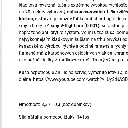
kladková reverzná kuša s extrémne vysokou rýchlosťou
na 70 metrov vybavený
optikou overwatch 1-5x zväč
kľukou
, s ktorým je možné ľahko natiahnuť aj takto si
šípy a hroty a
4 šípy V-flight pro (0.001)
. súčasťou je 
naprázdno anti dryfire system. Veľmi úzka kuša, pomer
najvýkonnejším kladkovým kušiam na trhu prvýkát od 
kanadského výrobcu, rýchle a odolné ramená s rýchly
Ramená má z karbónových celostných vlákien, chránen
ako bežné kladky z kladkových kuší. Dobrý výber pre 
Kuša nepotrebuje ani lis na servis, vymeníte tetivu aj 
dielne https://www.youtube.com/watch?v=Uy2tNAS
Hmotnosť: 8,3 / 10,3 (bez doplnkov)
Sila náťahu pomocou kľuky: 14 lbs