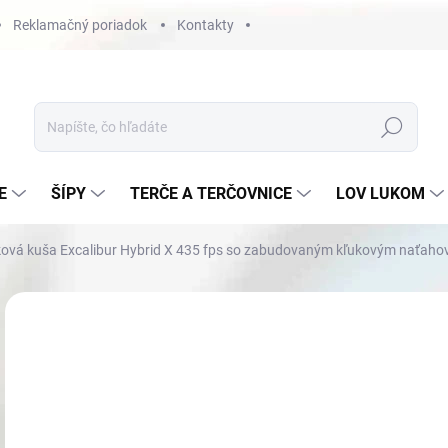
Reklamačný poriadok
Kontakty
Hľadať
E
ŠÍPY
TERČE A TERČOVNICE
LOV LUKOM
ková kuša Excalibur Hybrid X 435 fps so zabudovaným kľukovým naťah
Neohodnotené
Podrobnosti hodnotenia
ZNAČKA
NOVINKA
€1
Jedn
NA