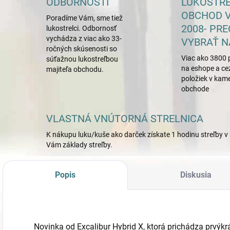
ODBORNOSTI
LUKOSTR
OBCHOD V
Poradíme Vám, sme tiež
2008- PRE
lukostrelci. Odbornosť
vychádza z viac ako 33-
VYBRAŤ N
ročných skúsenosti so
Viac ako 3800 
súťažnou lukostreľbou
na eshope a ce
majiteľa obchodu.
položiek v ka
obchode
VLASTNÁ VNÚTORNÁ STRELNICA
K nákupu luku/kuše ako darček získate 1 hodinu streľby v 
Vám základy streľby.
Popis
Diskusia
Novinka od Excalibur Hybrid X, ktorá prichádza prvýkrá