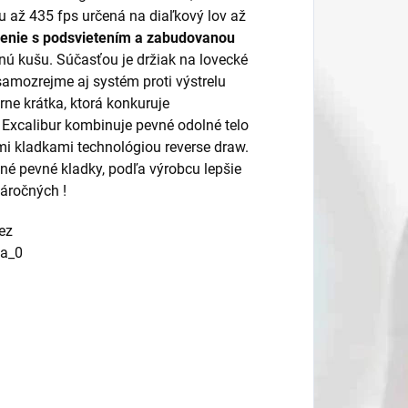
 až 435 fps určená na diaľkový lov až
šenie s podsvietením a zabudovanou
lnú kušu. Súčasťou je držiak na lovecké
samozrejme aj systém proti výstrelu
ne krátka, ktorá konkuruje
Excalibur kombinuje pevné odolné telo
mi kladkami technológiou reverse draw.
é pevné kladky, podľa výrobcu lepšie
náročných !
bez
Da_0