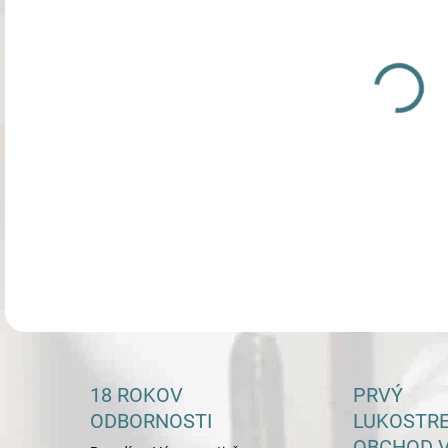
DETA
18 ROKOV
PRVÝ
ODBORNOSTI
LUKOSTR
OBCHOD V