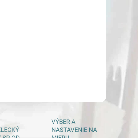
−
+
Pridať do košíka
ILNÉ INFORMÁCIE
OPÝTAŤ SA
VÝBER A
ELECKÝ
NASTAVENIE NA
 SR OD
MIERU