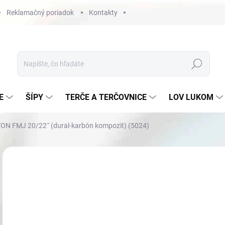
Reklamačný poriadok
Kontakty
Hľadať
E
ŠÍPY
TERČE A TERČOVNICE
LOV LUKOM
TON FMJ 20/22˝ (dural-karbón kompozit) (5024)
Neohodnotené
Podrobnosti hodnotenia
€1
Jedn
NA 
cena