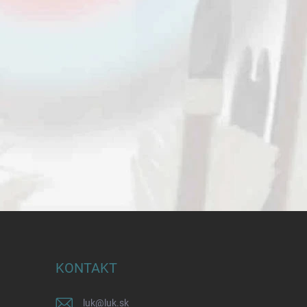
KONTAKT
luk
@
luk.sk