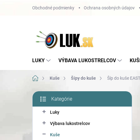
Prejsť
Obchodné podmienky
Ochrana osobných údajov
na
obsah
LUKY
VÝBAVA LUKOSTRELCOV
KUŠ
Domov
Kuše
Šípy do kuše
Šíp do kuše EAS
B
Kategórie
o
Preskočiť
č
kategórie
Luky
n
ý
Výbava lukostrelcov
p
a
Kuše