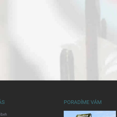
ÁS
PORADÍME VÁM
íbeh