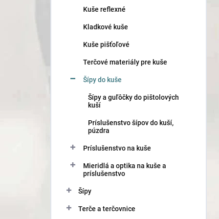
n
Kuše reflexné
e
l
Kladkové kuše
Kuše pišťoľové
Terčové materiály pre kuše
Šípy do kuše
Šípy a guľôčky do pištolových
kuší
Príslušenstvo šípov do kuší,
púzdra
Príslušenstvo na kuše
Mieridlá a optika na kuše a
príslušenstvo
Šípy
Terče a terčovnice