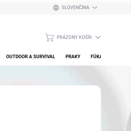
SLOVENČINA
PRÁZDNY KOŠÍK
NÁKUPNÝ
KOŠÍK
OUTDOOR A SURVIVAL
PRAKY
FÚKAČKY
DET
3,90
otková
SKLADE 22˝
: