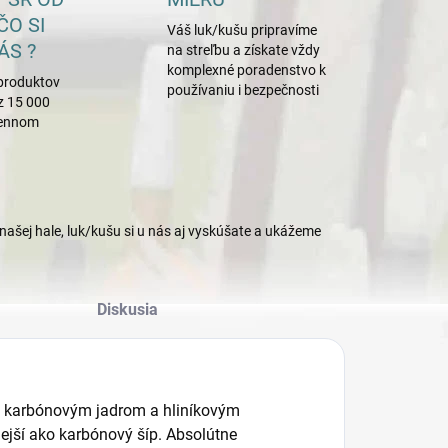
ČO SI
Váš luk/kušu pripravíme
ÁS ?
na streľbu a získate vždy
komplexné poradenstvo k
produktov
používaniu i bezpečnosti
z 15 000
mennom
našej hale, luk/kušu si u nás aj vyskúšate a ukážeme
Diskusia
 s karbónovým jadrom a hliníkovým
ejší ako karbónový šíp. Absolútne