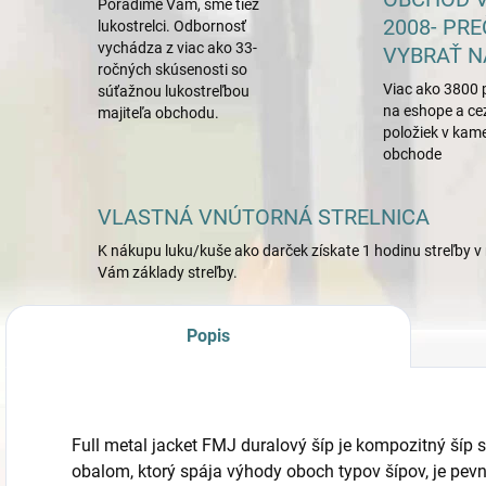
Poradíme Vám, sme tiež
2008- PRE
lukostrelci. Odbornosť
vychádza z viac ako 33-
VYBRAŤ N
ročných skúsenosti so
Viac ako 3800 
súťažnou lukostreľbou
na eshope a ce
majiteľa obchodu.
položiek v ka
obchode
VLASTNÁ VNÚTORNÁ STRELNICA
K nákupu luku/kuše ako darček získate 1 hodinu streľby v 
Vám základy streľby.
Popis
Full metal jacket FMJ duralový šíp je kompozitný šíp
obalom, ktorý spája výhody oboch typov šípov, je pevn