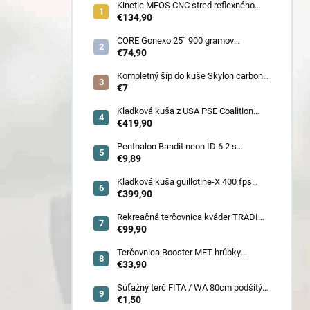
Kinetic MEOS CNC stred reflexného
luku 21˝ pre deti 900 gramov
€134,90
CORE Gonexo 25˝ 900 gramov
jednofarebný (ľahký stred pre mužov,
€74,90
ženy, juniorov) - novoročná superzľava
!!
Kompletný šíp do kuše Skylon carbon
3K z pevného karbónu v rozmeroch
€7
16/18/20/22˝, alternatíva k excalibur
quill a diablo
Kladková kuša z USA PSE Coalition
frontier 380 fps (80178) - superakcia !
€419,90
Penthalon Bandit neon ID 6.2 s
prírodnými letkami
€9,89
Kladková kuša guillotine-X 400 fps
camo so zabudovaným nášľapom
€399,90
(78030)
Rekreačná terčovnica kváder TRADI
80x80x22 cm (6132)
€99,90
Terčovnica Booster MFT hrúbky
7cm/11cm/17cm
€33,90
Súťažný terč FITA / WA 80cm podšitý
(6005)
€1,50