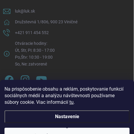
luk
@
luk.sk
Družstevná 1/806, 900 23 Viničné
+421 911 454 552
Otváracie hodiny:
Út, Str, Pi: 8:30 - 17:00
Po,Štv: 10:30 - 19:00
So, Ne: zatvorené
Na prispôsobenie obsahu a reklám, poskytovanie funkcií
sociálnych médií a analýzu návštevnosti používame
súbory cookie. Viac informácií
tu
.
Nastavenie
Oznam o zmene otváracích hodín. Od pondelka 3. 8.
Copyright 2026
LUK.sk
. Všetky práva vyhradené.
Upraviť nastavenie
2026 bude každý pondelok naša prevádzka otvorená v
cookies