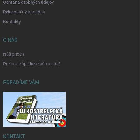
Ochrana osobných údajov
Reklamačný poriadok
Kontakty
O NÁS
Náš príbeh
Prečo si kúpiť luk/kušu u nás?
PORADÍME VÁM
KONTAKT