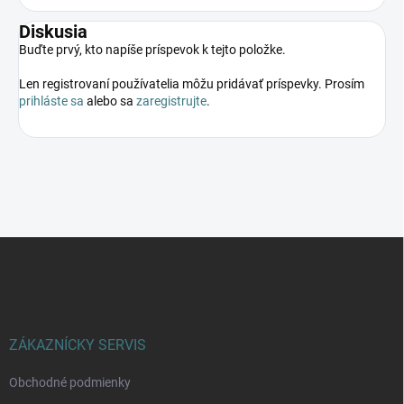
Diskusia
Buďte prvý, kto napíše príspevok k tejto položke.
Len registrovaní používatelia môžu pridávať príspevky. Prosím
prihláste sa
alebo sa
zaregistrujte
.
Z
á
p
ä
t
i
ZÁKAZNÍCKY SERVIS
e
Obchodné podmienky