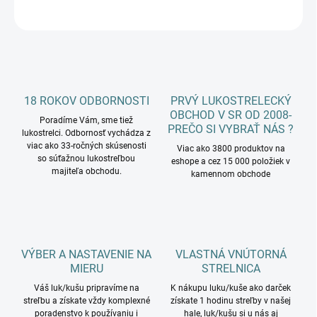
OPÝTAŤ SA
18 ROKOV ODBORNOSTI
PRVÝ LUKOSTRELECKÝ
OBCHOD V SR OD 2008-
Poradíme Vám, sme tiež
PREČO SI VYBRAŤ NÁS ?
lukostrelci. Odbornosť vychádza z
viac ako 33-ročných skúsenosti
Viac ako 3800 produktov na
so súťažnou lukostreľbou
eshope a cez 15 000 položiek v
majiteľa obchodu.
kamennom obchode
VÝBER A NASTAVENIE NA
VLASTNÁ VNÚTORNÁ
MIERU
STRELNICA
Váš luk/kušu pripravíme na
K nákupu luku/kuše ako darček
streľbu a získate vždy komplexné
získate 1 hodinu streľby v našej
poradenstvo k používaniu i
hale, luk/kušu si u nás aj