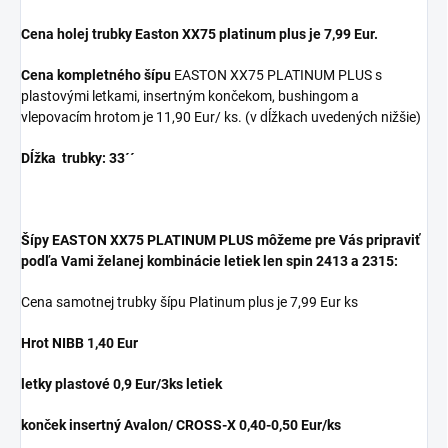
Cena holej trubky Easton
XX75 platinum plus je 7,99 Eur.
Cena kompletného šípu
EASTON XX75 PLATINUM PLUS s
plastovými letkami, insertným končekom, bushingom a
vlepovacím hrotom je 11,90 Eur/ ks. (v dĺžkach uvedených nižšie)
Dĺžka trubky: 33´´
Šípy
EASTON XX75 PLATINUM PLUS môžeme pre Vás pripraviť
podľa Vami želanej kombinácie letiek len spin 2413 a 2315:
Cena samotnej trubky šípu Platinum plus je 7,99 Eur ks
Hrot NIBB 1,40 Eur
letky plastové 0,9 Eur/3ks letiek
konček insertný Avalon/ CROSS-X 0,40-0,50 Eur/ks