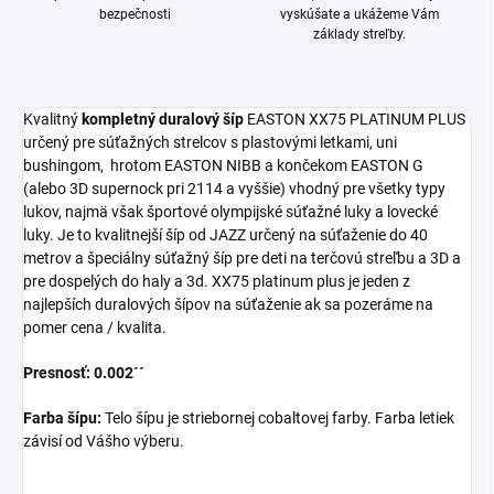
bezpečnosti
vyskúšate a ukážeme Vám
základy streľby.
Kvalitný
kompletný duralový šíp
EASTON XX75 PLATINUM PLUS
určený pre súťažných strelcov s plastovými letkami, uni
bushingom, hrotom EASTON NIBB a končekom EASTON G
(alebo 3D supernock pri 2114 a vyššie) vhodný pre všetky typy
lukov, najmä však športové olympijské súťažné luky a lovecké
luky. Je to kvalitnejší šíp od JAZZ určený na súťaženie do 40
metrov a špeciálny súťažný šíp pre deti na terčovú streľbu a 3D a
pre dospelých do haly a 3d. XX75 platinum plus je jeden z
najlepších duralových šípov na súťaženie ak sa pozeráme na
pomer cena / kvalita.
Presnosť: 0.002´´
Farba šípu:
Telo šípu je striebornej cobaltovej farby. Farba letiek
závisí od Vášho výberu.