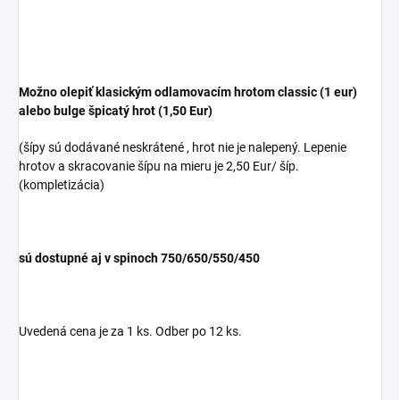
Možno olepiť klasickým odlamovacím hrotom classic (1 eur)
alebo bulge špicatý hrot (1,50 Eur)
(šípy sú dodávané neskrátené , hrot nie je nalepený. Lepenie
hrotov a skracovanie šípu na mieru je 2,50 Eur/ šíp.
(kompletizácia)
sú dostupné aj v spinoch 750/650/550/450
Uvedená cena je za 1 ks. Odber po 12 ks.