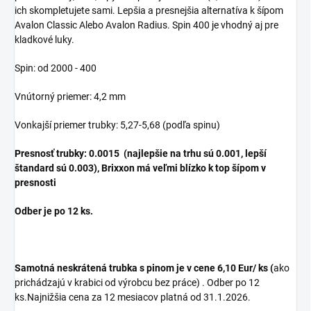
ich skompletujete sami. Lepšia a presnejšia alternatíva k šípom
Avalon Classic Alebo Avalon Radius. Spin 400 je vhodný aj pre
kladkové luky.
Spin: od 2000 - 400
Vnútorný priemer: 4,2 mm
Vonkajší priemer trubky: 5,27-5,68 (podľa spinu)
Presnosť trubky: 0.0015 (najlepšie na trhu sú 0.001, lepší
štandard sú 0.003), Brixxon má veľmi blízko k top šípom v
presnosti
Odber je po 12 ks.
Samotná neskrátená trubka s pinom je v cene 6,10 Eur/ ks (
ako
prichádzajú v krabici od výrobcu bez práce) . Odber po 12
ks.Najnižšia cena za 12 mesiacov platná od 31.1.2026.