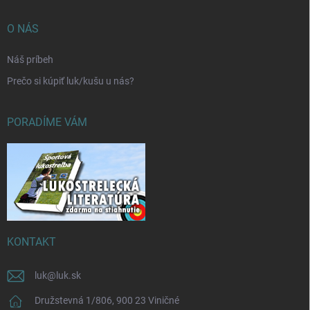
O NÁS
Náš príbeh
Prečo si kúpiť luk/kušu u nás?
PORADÍME VÁM
KONTAKT
luk
@
luk.sk
Družstevná 1/806, 900 23 Viničné