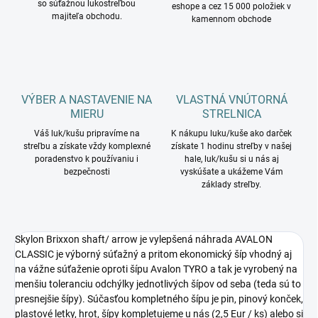
so súťažnou lukostreľbou
eshope a cez 15 000 položiek v
majiteľa obchodu.
kamennom obchode
VÝBER A NASTAVENIE NA
VLASTNÁ VNÚTORNÁ
MIERU
STRELNICA
Váš luk/kušu pripravíme na
K nákupu luku/kuše ako darček
streľbu a získate vždy komplexné
získate 1 hodinu streľby v našej
poradenstvo k používaniu i
hale, luk/kušu si u nás aj
bezpečnosti
vyskúšate a ukážeme Vám
základy streľby.
Skylon Brixxon shaft/ arrow je vylepšená náhrada AVALON
CLASSIC je výborný súťažný a pritom ekonomický šíp vhodný aj
na vážne súťaženie oproti šípu Avalon TYRO a tak je vyrobený na
menšiu toleranciu odchýlky jednotlivých šípov od seba (teda sú to
presnejšie šípy). Súčasťou kompletného šípu je pin, pinový konček,
plastové letky, hrot, šípy kompletujeme u nás (2,5 Eur / ks) alebo si