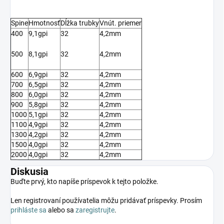
Spine
Hmotnosť
Dĺžka trubky
Vnút. priemer
400
9,1gpi
32
4,2mm
500
8,1gpi
32
4,2mm
600
6,9gpi
32
4,2mm
700
6,5gpi
32
4,2mm
800
6,0gpi
32
4,2mm
900
5,8gpi
32
4,2mm
1000
5,1gpi
32
4,2mm
1100
4,9gpi
32
4,2mm
1300
4,2gpi
32
4,2mm
1500
4,0gpi
32
4,2mm
2000
4,0gpi
32
4,2mm
Diskusia
Buďte prvý, kto napíše príspevok k tejto položke.
Len registrovaní používatelia môžu pridávať príspevky. Prosím
prihláste sa
alebo sa
zaregistrujte
.