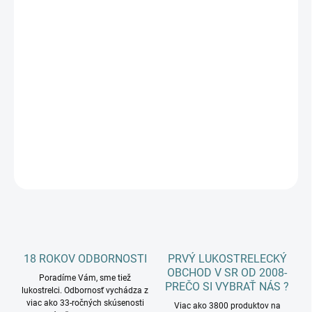
Jednotková
ZVOĽTE VARIANT
cena:
SPIN ŠÍPU
−
+
Pridať do košíka
DETAILNÉ INFORMÁCIE
OPÝTAŤ SA
18 ROKOV ODBORNOSTI
PRVÝ LUKOSTRELECKÝ
OBCHOD V SR OD 2008-
Poradíme Vám, sme tiež
PREČO SI VYBRAŤ NÁS ?
lukostrelci. Odbornosť vychádza z
viac ako 33-ročných skúsenosti
Viac ako 3800 produktov na