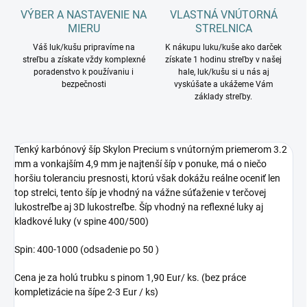
VÝBER A NASTAVENIE NA
VLASTNÁ VNÚTORNÁ
MIERU
STRELNICA
Váš luk/kušu pripravíme na
K nákupu luku/kuše ako darček
streľbu a získate vždy komplexné
získate 1 hodinu streľby v našej
poradenstvo k používaniu i
hale, luk/kušu si u nás aj
bezpečnosti
vyskúšate a ukážeme Vám
základy streľby.
Tenký karbónový šíp Skylon Precium s vnútorným priemerom 3.2
mm a vonkajším 4,9 mm je najtenší šíp v ponuke, má o niečo
horšiu toleranciu presnosti, ktorú však dokážu reálne oceniť len
top strelci, tento šíp je vhodný na vážne súťaženie v terčovej
lukostreľbe aj 3D lukostreľbe. Šíp vhodný na reflexné luky aj
kladkové luky (v spine 400/500)
Spin: 400-1000 (odsadenie po 50 )
Cena je za holú trubku s pinom 1,90 Eur/ ks. (bez práce
kompletizácie na šípe 2-3 Eur / ks)