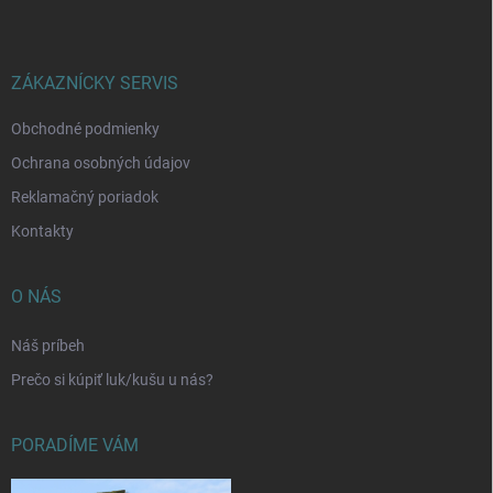
p
ä
t
i
ZÁKAZNÍCKY SERVIS
e
Obchodné podmienky
Ochrana osobných údajov
Reklamačný poriadok
Kontakty
O NÁS
Náš príbeh
Prečo si kúpiť luk/kušu u nás?
PORADÍME VÁM