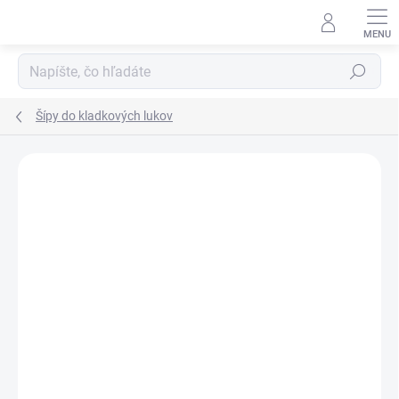
Prejsť
na
obsah
Hľadať
Šípy do kladkových lukov
Neohodnotené
Podrobnosti hodnotenia