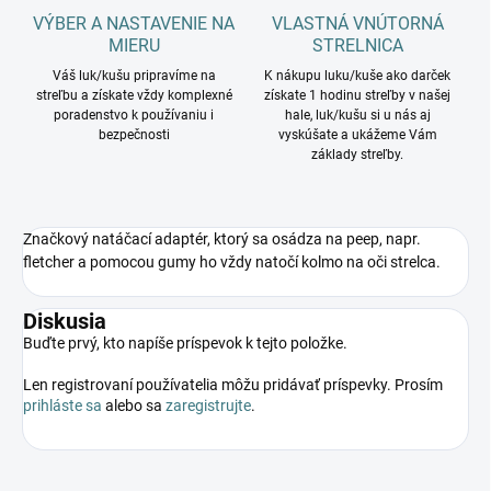
VÝBER A NASTAVENIE NA
VLASTNÁ VNÚTORNÁ
MIERU
STRELNICA
Váš luk/kušu pripravíme na
K nákupu luku/kuše ako darček
streľbu a získate vždy komplexné
získate 1 hodinu streľby v našej
poradenstvo k používaniu i
hale, luk/kušu si u nás aj
bezpečnosti
vyskúšate a ukážeme Vám
základy streľby.
Značkový natáčací adaptér, ktorý sa osádza na peep, napr.
fletcher a pomocou gumy ho vždy natočí kolmo na oči strelca.
Diskusia
Buďte prvý, kto napíše príspevok k tejto položke.
Len registrovaní používatelia môžu pridávať príspevky. Prosím
prihláste sa
alebo sa
zaregistrujte
.