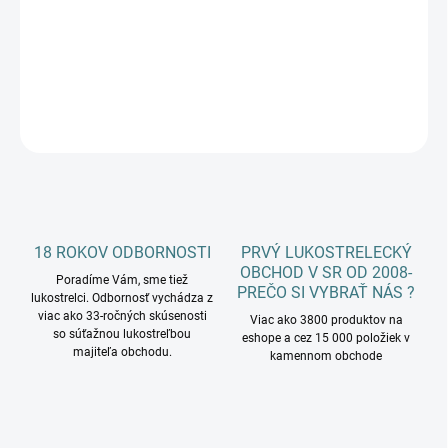
−
+
Pridať do košíka
DETAILNÉ INFORMÁCIE
OPÝTAŤ SA
18 ROKOV ODBORNOSTI
PRVÝ LUKOSTRELECKÝ
OBCHOD V SR OD 2008-
Poradíme Vám, sme tiež
PREČO SI VYBRAŤ NÁS ?
lukostrelci. Odbornosť vychádza z
viac ako 33-ročných skúsenosti
Viac ako 3800 produktov na
so súťažnou lukostreľbou
eshope a cez 15 000 položiek v
majiteľa obchodu.
kamennom obchode