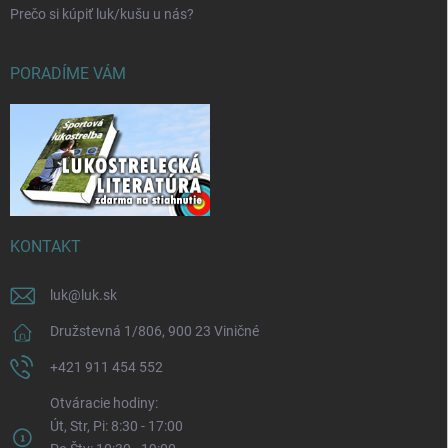
Prečo si kúpiť luk/kušu u nás?
PORADÍME VÁM
KONTAKT
luk
@
luk.sk
Družstevná 1/806, 900 23 Viničné
+421 911 454 552
Otváracie hodiny:
Út, Str, Pi: 8:30 - 17:00