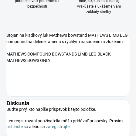
poradenstvo k používaniu i
hale, luk/kušu si u nás aj
bezpečnosti
vyskúšate a ukážeme Vám
základy streľby.
Stojan na kladkový luk MAthews bowstand MATHEWS LIMB LEG
compound na delené ramená s rýchlym nasadením a zložením.
MATHEWS COMPOUND BOWSTANDS LIMB LEG BLACK -
MATHEWS BOWS ONLY
Diskusia
Buďte prvý, kto napíše príspevok k tejto položke.
Len registrovaní používatelia môžu pridávať príspevky. Prosím
prihláste sa
alebo sa
zaregistrujte
.