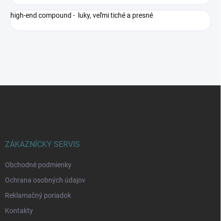
high-end compound - luky, veľmi tiché a presné
Z
á
p
ä
t
i
ZÁKAZNÍCKY SERVIS
e
Obchodné podmienky
Ochrana osobných údajov
Reklamačný poriadok
Kontakty