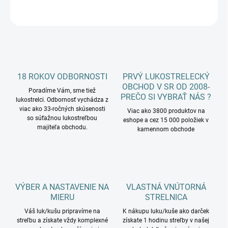
OPÝTAŤ SA
18 ROKOV ODBORNOSTI
PRVÝ LUKOSTRELECKÝ
OBCHOD V SR OD 2008-
Poradíme Vám, sme tiež
PREČO SI VYBRAŤ NÁS ?
lukostrelci. Odbornosť vychádza z
viac ako 33-ročných skúsenosti
Viac ako 3800 produktov na
so súťažnou lukostreľbou
eshope a cez 15 000 položiek v
majiteľa obchodu.
kamennom obchode
VÝBER A NASTAVENIE NA
VLASTNÁ VNÚTORNÁ
MIERU
STRELNICA
Váš luk/kušu pripravíme na
K nákupu luku/kuše ako darček
streľbu a získate vždy komplexné
získate 1 hodinu streľby v našej