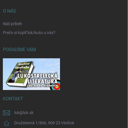
O NÁS
Náš príbeh
Prečo si kúpiť luk/kušu u nás?
PORADÍME VÁM
KONTAKT
luk
@
luk.sk
Družstevná 1/806, 900 23 Viničné