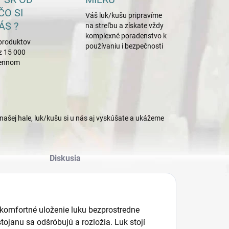
ČO SI
Váš luk/kušu pripravíme
ÁS ?
na streľbu a získate vždy
komplexné poradenstvo k
produktov
používaniu i bezpečnosti
z 15 000
mennom
našej hale, luk/kušu si u nás aj vyskúšate a ukážeme
Diskusia
 komfortné uloženie luku bezprostredne
stojanu sa odšróbujú a rozložia. Luk stojí