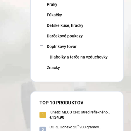
Praky
Fúkačky
Detské kuše, hračky
Darčekové poukazy
Doplnkový tovar
Diabolky a terče na vzduchovky
Značky
TOP 10 PRODUKTOV
Kinetic MEOS CNC stred reflexného
luku 21˝ pre deti 900 gramov
€134,90
CORE Gonexo 25˝ 900 gramov