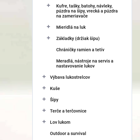
Kufre, tašky, batohy, návleky,
púzdra na šípy, vrecká a púzdra
na zameriavače
Mieridlá na luk
Základky (držiak šípu)
Chráničky ramien a tetív
Meradlá, nástroje na servis a
nastavovanie lukov
Výbava lukostrelcov
Kuše
Šípy
Terče a terčovnice
Lov lukom
Outdoor a survival