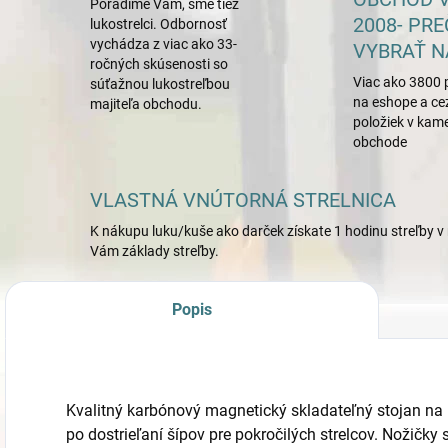
Poradíme Vám, sme tiež
2008- PRE
lukostrelci. Odbornosť
vychádza z viac ako 33-
VYBRAŤ N
ročných skúsenosti so
Viac ako 3800 
súťažnou lukostreľbou
na eshope a ce
majiteľa obchodu.
položiek v ka
obchode
VLASTNÁ VNÚTORNÁ STRELNICA
K nákupu luku/kuše ako darček získate 1 hodinu streľby v 
Vám základy streľby.
Popis
Kvalitný karbónový magnetický skladateľný stojan na
po dostrieľaní šípov pre pokročilých strelcov. Nožičky 