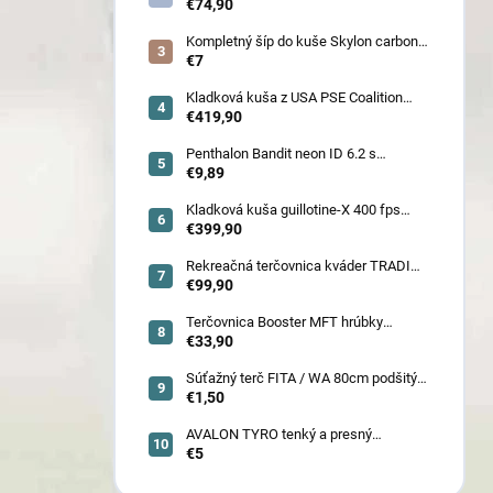
jednofarebný (ľahký stred pre mužov,
€74,90
ženy, juniorov) - novoročná superzľava
!!
Kompletný šíp do kuše Skylon carbon
3K z pevného karbónu v rozmeroch
€7
16/18/20/22˝, alternatíva k excalibur
quill a diablo
Kladková kuša z USA PSE Coalition
frontier 380 fps (80178) - superakcia !
€419,90
Penthalon Bandit neon ID 6.2 s
prírodnými letkami
€9,89
Kladková kuša guillotine-X 400 fps
camo so zabudovaným nášľapom
€399,90
(78030)
Rekreačná terčovnica kváder TRADI
80x80x22 cm (6132)
€99,90
Terčovnica Booster MFT hrúbky
7cm/11cm/17cm
€33,90
Súťažný terč FITA / WA 80cm podšitý
(6005)
€1,50
AVALON TYRO tenký a presný
€5
karbónový šíp 4.2 (30110-30129)