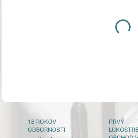
DETA
18 ROKOV
PRVÝ
ODBORNOSTI
LUKOSTR
OBCHOD V