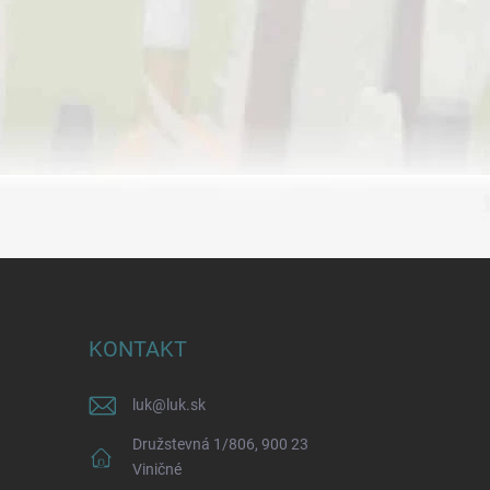
KONTAKT
luk
@
luk.sk
Družstevná 1/806, 900 23
Viničné