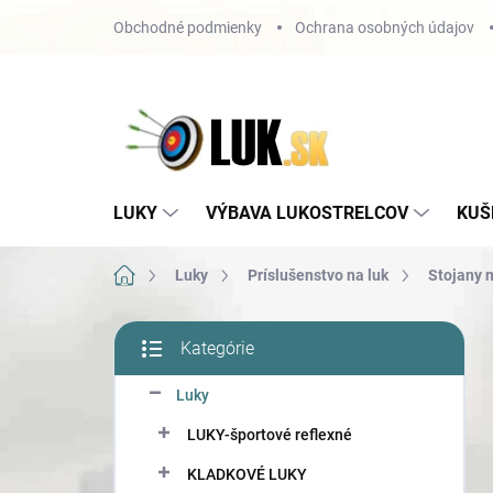
Prejsť
Obchodné podmienky
Ochrana osobných údajov
na
obsah
LUKY
VÝBAVA LUKOSTRELCOV
KUŠ
Domov
Luky
Príslušenstvo na luk
Stojany n
B
Kategórie
o
Preskočiť
č
kategórie
Luky
n
ý
LUKY-športové reflexné
p
a
KLADKOVÉ LUKY