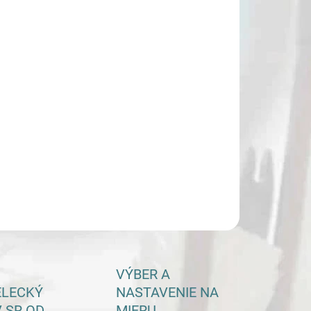
−
+
Pridať do košíka
ILNÉ INFORMÁCIE
OPÝTAŤ SA
VÝBER A
ELECKÝ
NASTAVENIE NA
 SR OD
MIERU