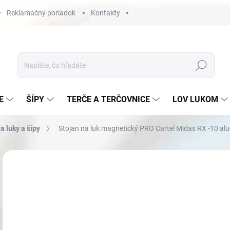
Reklamačný poriadok
Kontakty
Hľadať
E
ŠÍPY
TERČE A TERČOVNICE
LOV LUKOM
a luky a šípy
Stojan na luk magnetický PRO Cartel Midas RX -10 al
Neohodnotené
Podrobnosti hodnotenia
€3
Jedn
NA
cena