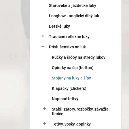
n
Staroveké a jazdecké luky
e
l
Longbow - anglický dlhý luk
Detské luky
Tradičné reflexné luky
Príslušenstvo na luk
Rúčky a šróby na stredy lukov
Opierky na šíp (button)
Stojany na luky a šípy
Klapačky (clickers)
Napínač tetivy
Stabilizátory, rozbočky, závažia,
tlmiče
Tetivy, vosky, doplnky