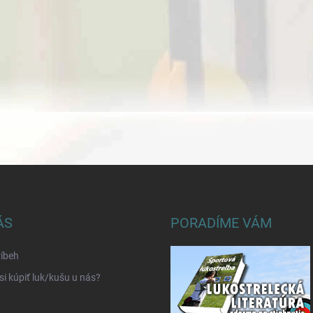
ÁS
PORADÍME VÁM
íbeh
si kúpiť luk/kušu u nás?