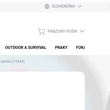
SLOVENČINA
PRÁZDNY KOŠÍK
NÁKUPNÝ
KOŠÍK
OUTDOOR A SURVIVAL
PRAKY
FÚKAČKY
DET
u-carbon (75542)
4,90
otková
 OBJEDNÁVKU
: