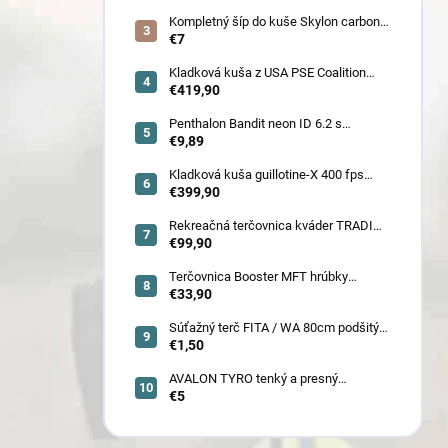
ženy, juniorov) - novoročná superzľava
!!
Kompletný šíp do kuše Skylon carbon
3K z pevného karbónu v rozmeroch
€7
16/18/20/22˝, alternatíva k excalibur
quill a diablo
Kladková kuša z USA PSE Coalition
frontier 380 fps (80178) - superakcia !
€419,90
Penthalon Bandit neon ID 6.2 s
prírodnými letkami
€9,89
Kladková kuša guillotine-X 400 fps
camo so zabudovaným nášľapom
€399,90
(78030)
Rekreačná terčovnica kváder TRADI
80x80x22 cm (6132)
€99,90
Terčovnica Booster MFT hrúbky
7cm/11cm/17cm
€33,90
Súťažný terč FITA / WA 80cm podšitý
(6005)
€1,50
AVALON TYRO tenký a presný
€5
karbónový šíp 4.2 (30110-30129)