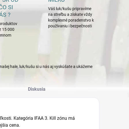
ČO SI
Váš luk/kušu pripravíme
ÁS ?
na streľbu a získate vždy
komplexné poradenstvo k
produktov
používaniu i bezpečnosti
z 15 000
mennom
našej hale, luk/kušu si u nás aj vyskúšate a ukážeme
Diskusia
ľkosti. Kategória IFAA 3. Kill zónu má
ejšia cena.