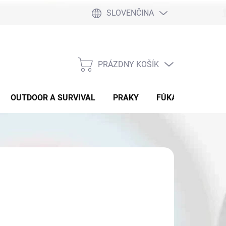
SLOVENČINA
PRÁZDNY KOŠÍK
NÁKUPNÝ
KOŠÍK
OUTDOOR A SURVIVAL
PRAKY
FÚKAČKY
DET
253
otková
 OBJEDNÁVKU
: