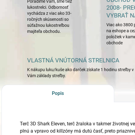
Poradíme Vám, sme tiež
2008- PRE
lukostrelci. Odbornosť
vychádza z viac ako 33-
VYBRAŤ N
ročných skúsenosti so
Viac ako 3800 
súťažnou lukostreľbou
na eshope a ce
majiteľa obchodu.
položiek v ka
obchode
VLASTNÁ VNÚTORNÁ STRELNICA
K nákupu luku/kuše ako darček získate 1 hodinu streľby v 
Vám základy streľby.
Popis
Terč 3D Shark Eleven, terč žraloka v takmer životnej ve
plnú a vpravo od killzóny má dutú časť, preto priazniv