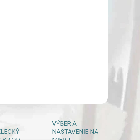
−
+
Pridať do košíka
ILNÉ INFORMÁCIE
OPÝTAŤ SA
VÝBER A
ELECKÝ
NASTAVENIE NA
 SR OD
MIERU