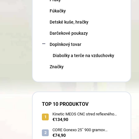
Fúkačky
Detské kuše, hračky
Darčekové poukazy
Doplnkový tovar
Diabolky a terče na vzduchovky
Značky
TOP 10 PRODUKTOV
Kinetic MEOS CNC stred reflexného
luku 21˝ pre deti 900 gramov
€134,90
CORE Gonexo 25˝ 900 gramov
jednofarebný (ľahký stred pre mužov,
€74,90