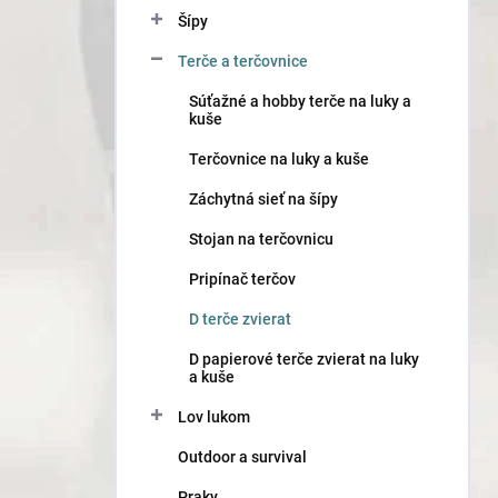
n
Šípy
e
l
Terče a terčovnice
Súťažné a hobby terče na luky a
kuše
Terčovnice na luky a kuše
Záchytná sieť na šípy
Stojan na terčovnicu
Pripínač terčov
D terče zvierat
D papierové terče zvierat na luky
a kuše
Lov lukom
Outdoor a survival
Praky