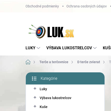
Prejsť
Obchodné podmienky
Ochrana osobných údajov
na
obsah
LUKY
VÝBAVA LUKOSTRELCOV
KUŠ
Domov
Terče a terčovnice
D terče zvierat
T
B
Kategórie
o
Preskočiť
č
kategórie
Luky
n
ý
Výbava lukostrelcov
p
a
Kuše