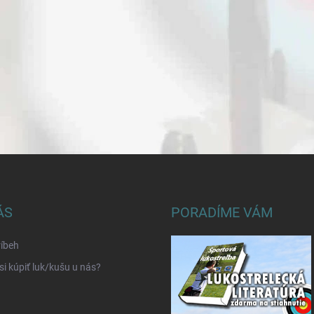
ÁS
PORADÍME VÁM
íbeh
si kúpiť luk/kušu u nás?