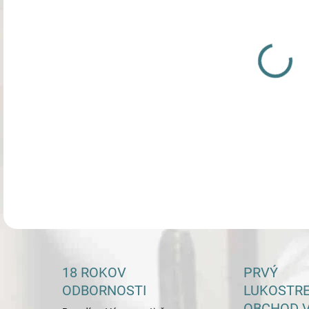
DETA
18 ROKOV
PRVÝ
ODBORNOSTI
LUKOSTR
OBCHOD V