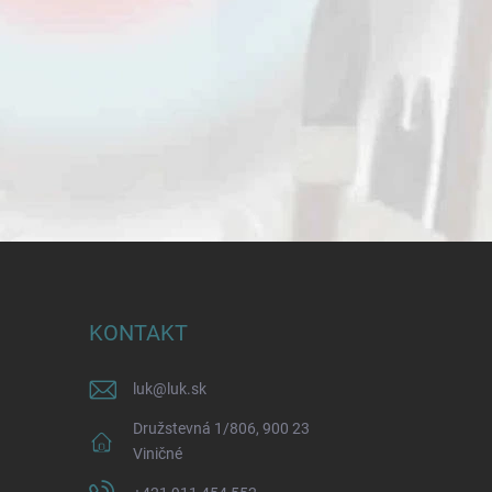
KONTAKT
luk
@
luk.sk
Družstevná 1/806, 900 23
Viničné