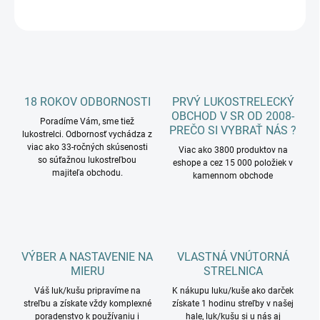
OPÝTAŤ SA
18 ROKOV ODBORNOSTI
PRVÝ LUKOSTRELECKÝ
OBCHOD V SR OD 2008-
Poradíme Vám, sme tiež
PREČO SI VYBRAŤ NÁS ?
lukostrelci. Odbornosť vychádza z
viac ako 33-ročných skúsenosti
Viac ako 3800 produktov na
so súťažnou lukostreľbou
eshope a cez 15 000 položiek v
majiteľa obchodu.
kamennom obchode
VÝBER A NASTAVENIE NA
VLASTNÁ VNÚTORNÁ
MIERU
STRELNICA
Váš luk/kušu pripravíme na
K nákupu luku/kuše ako darček
streľbu a získate vždy komplexné
získate 1 hodinu streľby v našej
poradenstvo k používaniu i
hale, luk/kušu si u nás aj