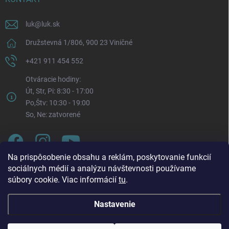
luk
@
luk.sk
Družstevná 1/806, 900 23 Viničné
+421 911 454 552
Otváracie hodiny:
Út, Str, Pi: 8:30 - 17:00
Po,Štv: 10:30 - 19:00
So, Ne: zatvorené
Na prispôsobenie obsahu a reklám, poskytovanie funkcií
sociálnych médií a analýzu návštevnosti používame
súbory cookie. Viac informácií
tu
.
Nastavenie
Oznam o zmene otváracích hodín. Od pondelka 3. 8.
Copyright 2026
LUK.sk
. Všetky práva vyhradené.
Upraviť nastavenie
2026 bude každý pondelok naša prevádzka otvorená v