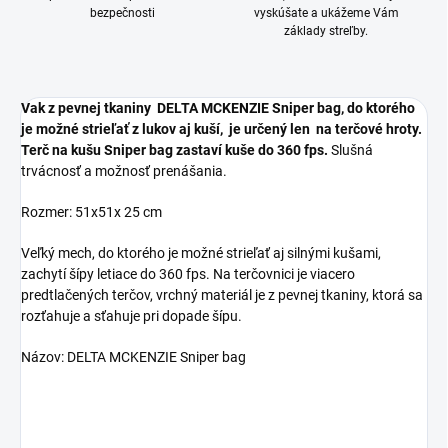
bezpečnosti
vyskúšate a ukážeme Vám
základy streľby.
Vak z pevnej tkaniny
DELTA MCKENZIE Sniper bag
, do ktorého
je možné strieľať z lukov aj kuší, je určený len na terčové hroty.
Terč na kušu Sniper bag zastaví kuše do 360 fps.
Slušná
trvácnosť a možnosť prenášania.
Rozmer: 51x51x 25 cm
Veľký mech, do ktorého je možné strieľať aj silnými kušami,
zachytí šípy letiace do 360 fps. Na terčovnici je viacero
predtlačených terčov, vrchný materiál je z pevnej tkaniny, ktorá sa
rozťahuje a sťahuje pri dopade šípu.
Názov: DELTA MCKENZIE Sniper bag