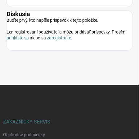
Diskusia
Buďte prvý, kto napíše príspevok k tejto položke.
Len registrovaní používatelia môžu pridávať príspevky. Prosím
prihláste sa
alebo sa
zaregistrujte
.
Z
á
p
ä
t
i
ZÁKAZNÍCKY SERVIS
e
Obchodné podmienky