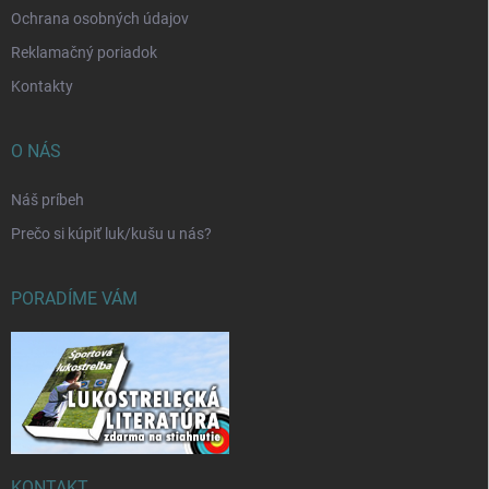
Ochrana osobných údajov
Reklamačný poriadok
Kontakty
O NÁS
Náš príbeh
Prečo si kúpiť luk/kušu u nás?
PORADÍME VÁM
KONTAKT