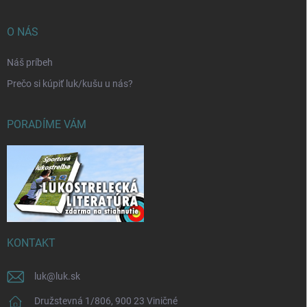
O NÁS
Náš príbeh
Prečo si kúpiť luk/kušu u nás?
PORADÍME VÁM
KONTAKT
luk
@
luk.sk
Družstevná 1/806, 900 23 Viničné