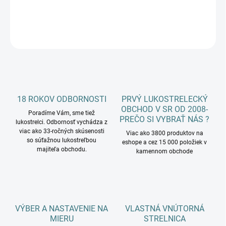
DETAILNÉ INFORMÁCIE
OPÝTAŤ SA
18 ROKOV ODBORNOSTI
PRVÝ LUKOSTRELECKÝ
OBCHOD V SR OD 2008-
Poradíme Vám, sme tiež
PREČO SI VYBRAŤ NÁS ?
lukostrelci. Odbornosť vychádza z
viac ako 33-ročných skúsenosti
Viac ako 3800 produktov na
so súťažnou lukostreľbou
eshope a cez 15 000 položiek v
majiteľa obchodu.
kamennom obchode
VÝBER A NASTAVENIE NA
VLASTNÁ VNÚTORNÁ
MIERU
STRELNICA