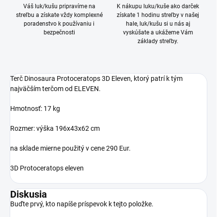
Váš luk/kušu pripravíme na
K nákupu luku/kuše ako darček
streľbu a získate vždy komplexné
získate 1 hodinu streľby v našej
poradenstvo k používaniu i
hale, luk/kušu si u nás aj
bezpečnosti
vyskúšate a ukážeme Vám
základy streľby.
Terč Dinosaura Protoceratops 3D Eleven, ktorý patrí k tým
najväčším terčom od ELEVEN.
Hmotnosť: 17 kg
Rozmer: výška 196x43x62 cm
na sklade mierne použitý v cene 290 Eur.
3D Protoceratops eleven
Diskusia
Buďte prvý, kto napíše príspevok k tejto položke.