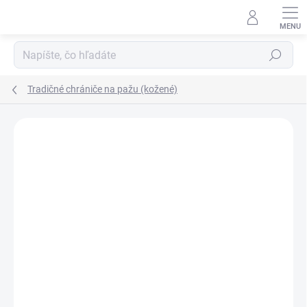
Prejsť
na
obsah
Hľadať
Tradičné chrániče na pažu (kožené)
Neohodnotené
Podrobnosti hodnotenia