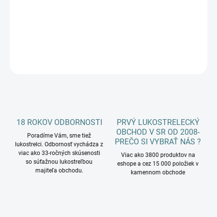
−
+
Pridať do košíka
DETAILNÉ INFORMÁCIE
OPÝTAŤ SA
18 ROKOV ODBORNOSTI
PRVÝ LUKOSTRELECKÝ
OBCHOD V SR OD 2008-
Poradíme Vám, sme tiež
PREČO SI VYBRAŤ NÁS ?
lukostrelci. Odbornosť vychádza z
viac ako 33-ročných skúsenosti
Viac ako 3800 produktov na
so súťažnou lukostreľbou
eshope a cez 15 000 položiek v
majiteľa obchodu.
kamennom obchode