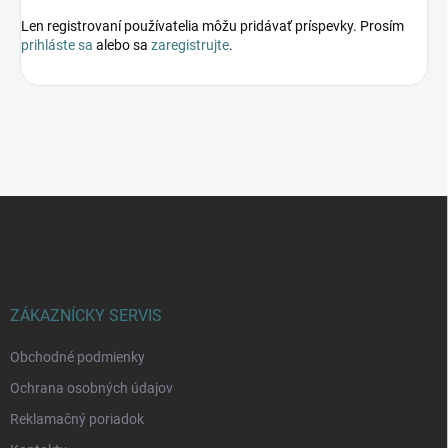
Len registrovaní používatelia môžu pridávať príspevky. Prosím
prihláste sa
alebo sa
zaregistrujte
.
Z
á
p
ä
t
i
ZÁKAZNÍCKY SERVIS
e
Obchodné podmienky
Ochrana osobných údajov
Reklamačný poriadok