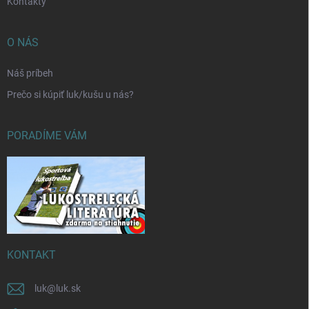
Kontakty
O NÁS
Náš príbeh
Prečo si kúpiť luk/kušu u nás?
PORADÍME VÁM
KONTAKT
luk
@
luk.sk