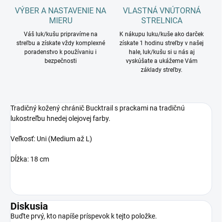
VÝBER A NASTAVENIE NA
VLASTNÁ VNÚTORNÁ
MIERU
STRELNICA
Váš luk/kušu pripravíme na
K nákupu luku/kuše ako darček
streľbu a získate vždy komplexné
získate 1 hodinu streľby v našej
poradenstvo k používaniu i
hale, luk/kušu si u nás aj
bezpečnosti
vyskúšate a ukážeme Vám
základy streľby.
Tradičný kožený chránič Bucktrail s prackami na tradičnú
lukostreľbu hnedej olejovej farby.
Veľkosť: Uni (Medium až L)
Dĺžka: 18 cm
Diskusia
Buďte prvý, kto napíše príspevok k tejto položke.