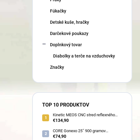
Fúkačky
Detské kuše, hračky
Darčekové poukazy
Doplnkový tovar
Diabolky a terče na vzduchovky
Značky
TOP 10 PRODUKTOV
Kinetic MEOS CNC stred reflexného
luku 21˝ pre deti 900 gramov
€134,90
CORE Gonexo 25˝ 900 gramov
jednofarebný (ľahký stred pre mužov,
€74,90