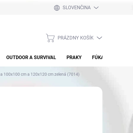
SLOVENČINA
PRÁZDNY KOŠÍK
NÁKUPNÝ
KOŠÍK
OUTDOOR A SURVIVAL
PRAKY
FÚKAČKY
DET
5 a 100x100 cm a 120x120 cm zelená (7014)
89
€77,90
otková
SKLADE 65 X 65 CM