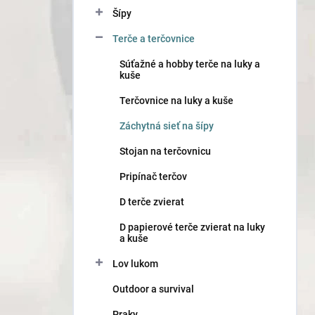
n
Šípy
e
l
Terče a terčovnice
Súťažné a hobby terče na luky a
kuše
Terčovnice na luky a kuše
Záchytná sieť na šípy
Stojan na terčovnicu
Pripínač terčov
D terče zvierat
D papierové terče zvierat na luky
a kuše
Lov lukom
Outdoor a survival
Praky