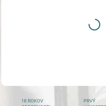
cena
DETA
18 ROKOV
PRVÝ