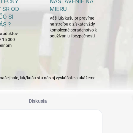
ELECKÝ
NASTAVENIE NA
 SR OD
MIERU
ČO SI
Váš luk/kušu pripravíme
ÁS ?
na streľbu a získate vždy
komplexné poradenstvo k
produktov
používaniu i bezpečnosti
z 15 000
mennom
našej hale, luk/kušu si u nás aj vyskúšate a ukážeme
Diskusia