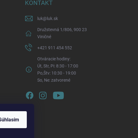
KONTAKT
luk
@
luk.sk
Družstevná 1/806, 900 23
Viničné
+421 911 454 552
Otváracie hodiny:
Út, Str, Pi: 8:30 - 17:00
Po,Štv: 10:30 - 19:00
So, Ne: zatvorené
Súhlasím