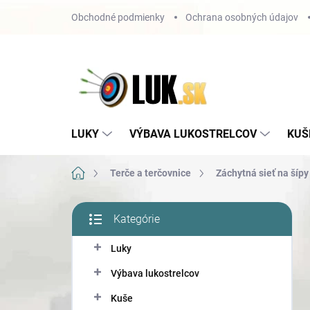
Prejsť
Obchodné podmienky
Ochrana osobných údajov
na
obsah
LUKY
VÝBAVA LUKOSTRELCOV
KUŠ
Domov
Terče a terčovnice
Záchytná sieť na šípy
B
Kategórie
o
Preskočiť
č
kategórie
Luky
n
ý
Výbava lukostrelcov
p
a
Kuše