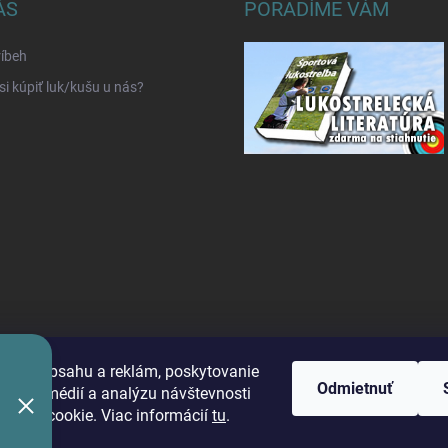
ÁS
PORADÍME VÁM
íbeh
si kúpiť luk/kušu u nás?
benie obsahu a reklám, poskytovanie
Odmietnuť
álnych médií a analýzu návštevnosti
úbory cookie. Viac informácií
tu
.