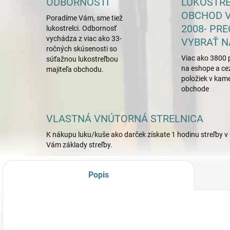
ODBORNOSTI
LUKOSTR
OBCHOD V
Poradíme Vám, sme tiež
2008- PRE
lukostrelci. Odbornosť
vychádza z viac ako 33-
VYBRAŤ N
ročných skúsenosti so
Viac ako 3800 
súťažnou lukostreľbou
na eshope a ce
majiteľa obchodu.
položiek v ka
obchode
VLASTNÁ VNÚTORNÁ STRELNICA
K nákupu luku/kuše ako darček získate 1 hodinu streľby v 
Vám základy streľby.
Popis