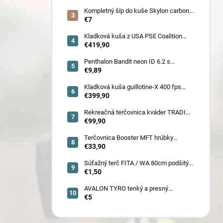
ženy, juniorov) - novoročná superzľava
!!
Kompletný šíp do kuše Skylon carbon
3K z pevného karbónu v rozmeroch
€7
16/18/20/22˝, alternatíva k excalibur
quill a diablo
Kladková kuša z USA PSE Coalition
frontier 380 fps (80178) - superakcia !
€419,90
Penthalon Bandit neon ID 6.2 s
prírodnými letkami
€9,89
Kladková kuša guillotine-X 400 fps
camo so zabudovaným nášľapom
€399,90
(78030)
Rekreačná terčovnica kváder TRADI
80x80x22 cm (6132)
€99,90
Terčovnica Booster MFT hrúbky
7cm/11cm/17cm
€33,90
Súťažný terč FITA / WA 80cm podšitý
(6005)
€1,50
AVALON TYRO tenký a presný
€5
karbónový šíp 4.2 (30110-30129)