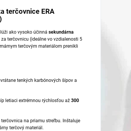
za terčovnice ERA
)
 slúži ako vysoko účinná
sekundárna
za terčovnicu (ideálne vo vzdialenosti 5
primárnym terčovým materiálom prenikli
 vrátane tenkých karbónových šípov a
íp letiaci extrémnou rýchlosťou až
300
terčovnica na priamu streľbu. Inštaluje
rny terčový materiál.