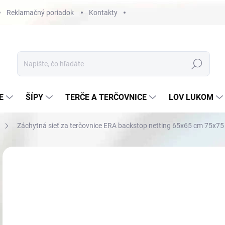
Reklamačný poriadok
Kontakty
Hľadať
E
ŠÍPY
TERČE A TERČOVNICE
LOV LUKOM
Záchytná sieť za terčovnice ERA backstop netting 65x65 cm 75x7
Neohodnotené
Podrobnosti hodnotenia
AKCIA
€
Jedn
NA 