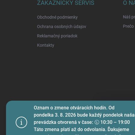
ä
ZÁKAZNÍCKY SERVIS
O N
t
i
Náš pr
Obchodné podmienky
e
Prečo 
Ochrana osobných údajov
Reklamačný poriadok
Kontakty
Oznam o zmene otváracích hodín. Od
Na prispôso
pondelka 3. 8. 2026 bude každý pondelok naša
funkcií soci
prevádzka otvorená v čase: 🕥 10:30 – 19:00
používame s
Táto zmena platí až do odvolania. Ďakujeme