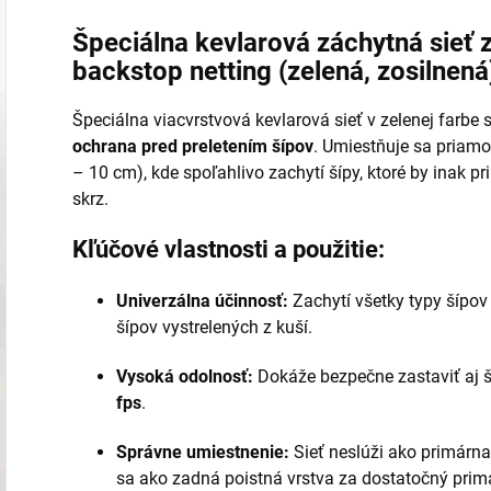
Špeciálna kevlarová záchytná sieť 
backstop netting (zelená, zosilnená
Špeciálna viacvrstvová kevlarová sieť v zelenej farbe
ochrana pred preletením šípov
. Umiestňuje sa priamo 
– 10 cm), kde spoľahlivo zachytí šípy, ktoré by inak 
skrz.
Kľúčové vlastnosti a použitie:
Univerzálna účinnosť:
Zachytí všetky typy šípov
šípov vystrelených z kuší.
Vysoká odolnosť:
Dokáže bezpečne zastaviť aj š
fps
.
Správne umiestnenie:
Sieť neslúži ako primárna 
sa ako zadná poistná vrstva za dostatočný primá