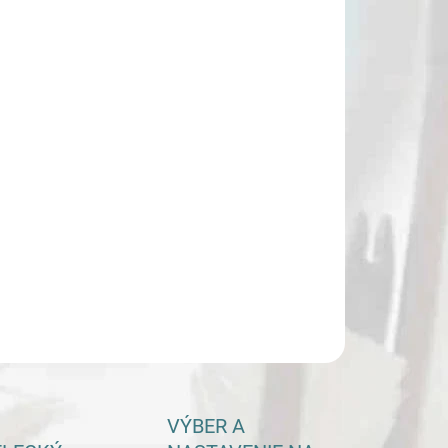
:
−
+
Pridať do košíka
ILNÉ INFORMÁCIE
OPÝTAŤ SA
VÝBER A