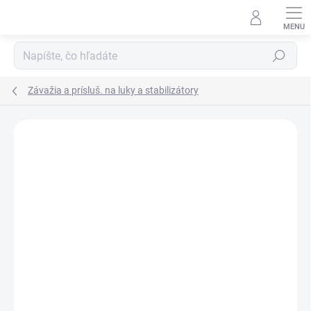
Prejsť
na
obsah
Hľadať
Závažia a prísluš. na luky a stabilizátory
Neohodnotené
Podrobnosti hodnotenia