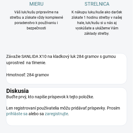
MIERU
STRELNICA
Váš luk/kušu pripravíme na
K nákupu luku/kuše ako darček
streľbu a získate vždy komplexné
získate 1 hodinu streľby v našej
poradenstvo k používaniu i
hale, luk/kušu si u nás aj
bezpečnosti
vyskúšate a ukážeme Vám
základy streľby.
Závažie SANLIDA X10 na kladkový luk 284 gramov s gumou
uprostred na tlmenie.
Hmotnosť: 284 gramov
Diskusia
Buďte prvý, kto napíše príspevok k tejto položke.
Len registrovaní používatelia môžu pridávať príspevky. Prosím
prihláste sa
alebo sa
zaregistrujte
.