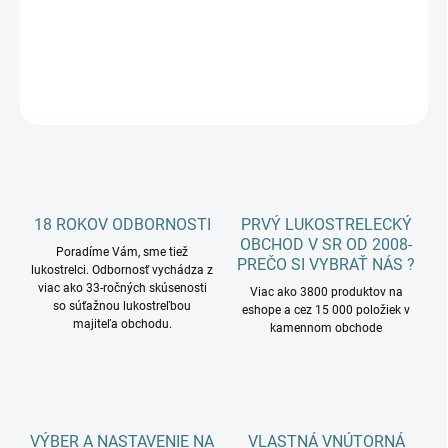
DETAILNÉ INFORMÁCIE
OPÝTAŤ SA
18 ROKOV ODBORNOSTI
PRVÝ LUKOSTRELECKÝ
OBCHOD V SR OD 2008-
Poradíme Vám, sme tiež
PREČO SI VYBRAŤ NÁS ?
lukostrelci. Odbornosť vychádza z
viac ako 33-ročných skúsenosti
Viac ako 3800 produktov na
so súťažnou lukostreľbou
eshope a cez 15 000 položiek v
majiteľa obchodu.
kamennom obchode
VÝBER A NASTAVENIE NA
VLASTNÁ VNÚTORNÁ