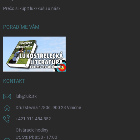
Prečo si kúpiť luk/kušu u nás?
PORADÍME VÁM
KONTAKT
luk
@
luk.sk
Družstevná 1/806, 900 23 Viničné
+421 911 454 552
Otváracie hodiny:
Út, Str, Pi: 8:30 - 17:00