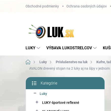
Prejsť
Obchodné podmienky
Ochrana osobných údajov
na
obsah
LUKY
VÝBAVA LUKOSTRELCOV
KUŠ
Domov
Luky
Príslušenstvo na luk
Kufre, ta
AVALON drevený stojan na 2 luky aj na šípy v jednom
B
Kategórie
o
Preskočiť
č
kategórie
Luky
n
ý
LUKY-športové reflexné
p