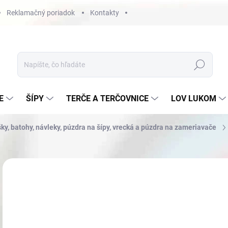
Reklamačný poriadok
Kontakty
Hľadať
E
ŠÍPY
TERČE A TERČOVNICE
LOV LUKOM
šky, batohy, návleky, púzdra na šípy, vrecká a púzdra na zameriavače
Neohodnotené
Podrobnosti hodnotenia
NOVINKA
€7