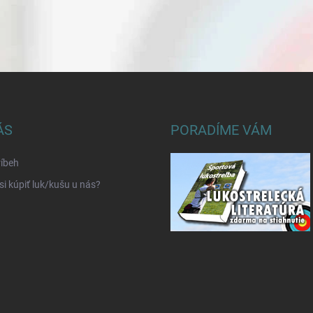
ÁS
PORADÍME VÁM
íbeh
si kúpiť luk/kušu u nás?