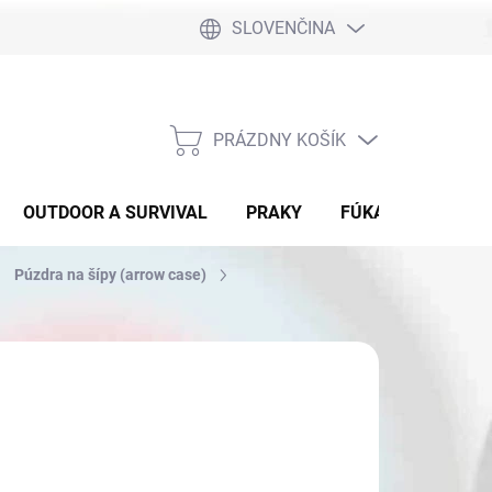
SLOVENČINA
PRÁZDNY KOŠÍK
NÁKUPNÝ
KOŠÍK
OUTDOOR A SURVIVAL
PRAKY
FÚKAČKY
DET
Púzdra na šípy (arrow case)
9,90