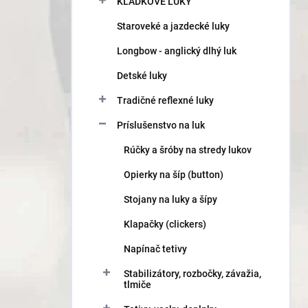
a
KLADKOVÉ LUKY
n
Staroveké a jazdecké luky
e
l
Longbow - anglický dlhý luk
Detské luky
Tradičné reflexné luky
Príslušenstvo na luk
Rúčky a šróby na stredy lukov
Opierky na šíp (button)
Stojany na luky a šípy
Klapačky (clickers)
Napínač tetivy
Stabilizátory, rozbočky, závažia,
tlmiče