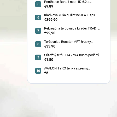
Penthalon Bandit neon ID 6.2 s
prírodnými letkami
€9,89
Kladková kuša guillotine-X 400 fps
camo so zabudovaným nášľapom
€399,90
(78030)
Rekreačná terčovnica kváder TRADI
80x80x22 cm (6132)
€99,90
Terčovnica Booster MFT hrúbky
7cm/11cm/17cm
€33,90
Súťažný terč FITA / WA 80cm podšitý
(6005)
€1,50
AVALON TYRO tenký a presný
€5
karbónový šíp 4.2 (30110-30129)