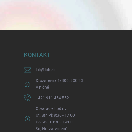
KONTAKT
luk
@
luk.sk
Družstevná 1/806, 900 23
Viničné
+421 911 454 552
Otváracie hodiny:
Út, Str, Pi: 8:30 - 17:00
Po,Štv: 10:30 - 19:00
So, Ne: zatvorené