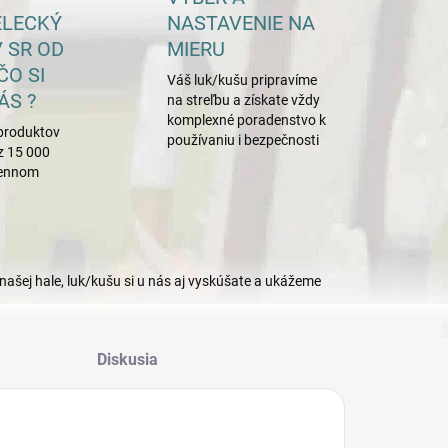
ELECKÝ
NASTAVENIE NA
 SR OD
MIERU
ČO SI
Váš luk/kušu pripravíme
ÁS ?
na streľbu a získate vždy
komplexné poradenstvo k
produktov
používaniu i bezpečnosti
z 15 000
mennom
našej hale, luk/kušu si u nás aj vyskúšate a ukážeme
Diskusia