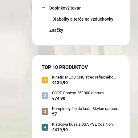
Doplnkový tovar
Diabolky a terče na vzduchovky
Značky
TOP 10 PRODUKTOV
Kinetic MEOS CNC stred reflexného
luku 21˝ pre deti 900 gramov
€134,90
CORE Gonexo 25˝ 900 gramov
jednofarebný (ľahký stred pre mužov,
€74,90
ženy, juniorov) - novoročná superzľava
!!
Kompletný šíp do kuše Skylon carbon
3K z pevného karbónu v rozmeroch
€7
16/18/20/22˝, alternatíva k excalibur
quill a diablo
Kladková kuša z USA PSE Coalition
frontier 380 fps (80178) - superakcia !
€419,90