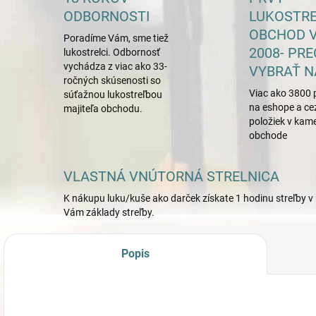
ODBORNOSTI
LUKOSTR
OBCHOD V
Poradíme Vám, sme tiež
2008- PRE
lukostrelci. Odbornosť
vychádza z viac ako 33-
VYBRAŤ N
ročných skúsenosti so
Viac ako 3800 
súťažnou lukostreľbou
na eshope a ce
majiteľa obchodu.
položiek v ka
obchode
VLASTNÁ VNÚTORNÁ STRELNICA
K nákupu luku/kuše ako darček získate 1 hodinu streľby v 
Vám základy streľby.
Popis