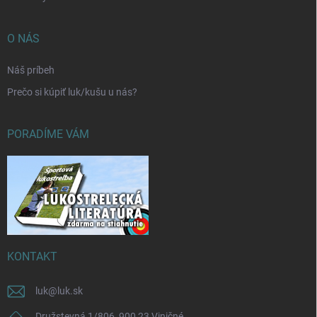
O NÁS
Náš príbeh
Prečo si kúpiť luk/kušu u nás?
PORADÍME VÁM
KONTAKT
luk
@
luk.sk
Družstevná 1/806, 900 23 Viničné