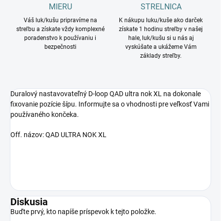
MIERU
STRELNICA
Váš luk/kušu pripravíme na
K nákupu luku/kuše ako darček
streľbu a získate vždy komplexné
získate 1 hodinu streľby v našej
poradenstvo k používaniu i
hale, luk/kušu si u nás aj
bezpečnosti
vyskúšate a ukážeme Vám
základy streľby.
Duralový nastavovateľný D-loop QAD ultra nok XL na dokonale
fixovanie pozície šípu. Informujte sa o vhodnosti pre veľkosť Vami
používaného končeka.
Off. názov: QAD ULTRA NOK XL
Diskusia
Buďte prvý, kto napíše príspevok k tejto položke.