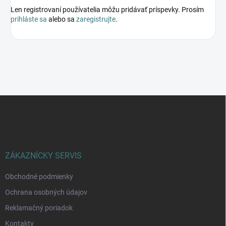
Len registrovaní používatelia môžu pridávať príspevky. Prosím
prihláste sa
alebo sa
zaregistrujte
.
Z
á
p
ä
t
i
ZÁKAZNÍCKY SERVIS
e
Obchodné podmienky
Ochrana osobných údajov
Reklamačný poriadok
Kontakty