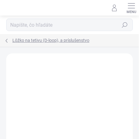
Prejsť
na
obsah
Hľadať
Lôžko na tetivu (D-loop), a príslušenstvo
Neohodnotené
Podrobnosti hodnotenia