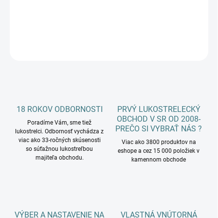
DETAILNÉ INFORMÁCIE
OPÝTAŤ SA
18 ROKOV ODBORNOSTI
PRVÝ LUKOSTRELECKÝ
OBCHOD V SR OD 2008-
Poradíme Vám, sme tiež
PREČO SI VYBRAŤ NÁS ?
lukostrelci. Odbornosť vychádza z
viac ako 33-ročných skúsenosti
Viac ako 3800 produktov na
so súťažnou lukostreľbou
eshope a cez 15 000 položiek v
majiteľa obchodu.
kamennom obchode
VÝBER A NASTAVENIE NA
VLASTNÁ VNÚTORNÁ