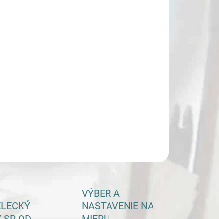
−
+
Pridať do košíka
ILNÉ INFORMÁCIE
OPÝTAŤ SA
VÝBER A
ELECKÝ
NASTAVENIE NA
 SR OD
MIERU