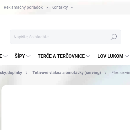
Reklamačný poriadok
Kontakty
Hľadať
E
ŠÍPY
TERČE A TERČOVNICE
LOV LUKOM
osky, doplnky
Tetivové vlákna a omotávky (serving)
Flex serv
Neohodnotené
Podrobnosti hodnotenia
€1
Jedn
NA
cena