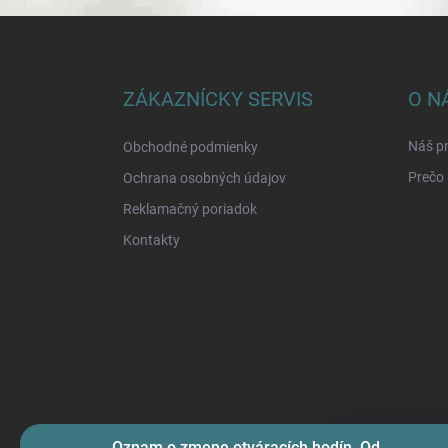
Z
á
p
ä
ZÁKAZNÍCKY SERVIS
O N
t
i
Náš pr
Obchodné podmienky
e
Prečo 
Ochrana osobných údajov
Reklamačný poriadok
Kontakty
Oznam o zmene otváracích hodín. Od