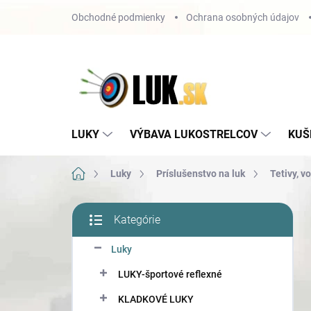
Prejsť
Obchodné podmienky
Ochrana osobných údajov
na
obsah
LUKY
VÝBAVA LUKOSTRELCOV
KUŠ
Domov
Luky
Príslušenstvo na luk
Tetivy, v
B
Kategórie
o
Preskočiť
č
kategórie
Luky
n
ý
LUKY-športové reflexné
p
a
KLADKOVÉ LUKY