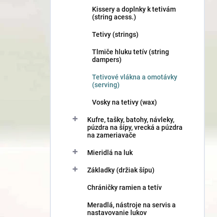
Kissery a doplnky k tetivám
(string acess.)
Tetivy (strings)
Tlmiče hluku tetív (string
dampers)
Tetivové vlákna a omotávky
(serving)
Vosky na tetivy (wax)
Kufre, tašky, batohy, návleky,
púzdra na šípy, vrecká a púzdra
na zameriavače
Mieridlá na luk
Základky (držiak šípu)
Chráničky ramien a tetív
Meradlá, nástroje na servis a
nastavovanie lukov