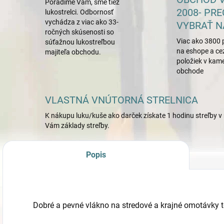
Poradíme Vám, sme tiež
2008- PRE
lukostrelci. Odbornosť
vychádza z viac ako 33-
VYBRAŤ N
ročných skúsenosti so
Viac ako 3800 
súťažnou lukostreľbou
na eshope a ce
majiteľa obchodu.
položiek v ka
obchode
VLASTNÁ VNÚTORNÁ STRELNICA
K nákupu luku/kuše ako darček získate 1 hodinu streľby v 
Vám základy streľby.
Popis
Dobré a pevné vlákno na stredové a krajné omotávky 