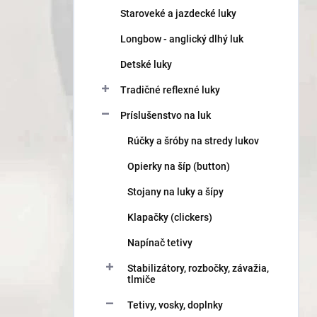
n
Staroveké a jazdecké luky
e
l
Longbow - anglický dlhý luk
Detské luky
Tradičné reflexné luky
Príslušenstvo na luk
Rúčky a šróby na stredy lukov
Opierky na šíp (button)
Stojany na luky a šípy
Klapačky (clickers)
Napínač tetivy
Stabilizátory, rozbočky, závažia,
tlmiče
Tetivy, vosky, doplnky