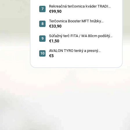
(78030)
Rekreačná terčovnica kváder TRADI
80x80x22 cm (6132)
€99,90
Terčovnica Booster MFT hrúbky
7cm/11cm/17cm
€33,90
Súťažný terč FITA / WA 80cm podšitý
(6005)
€1,50
AVALON TYRO tenký a presný
€5
karbónový šíp 4.2 (30110-30129)