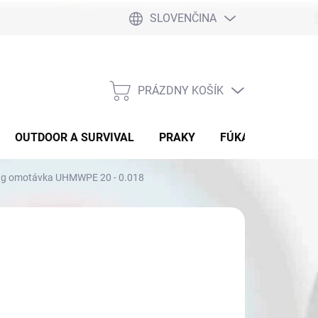
SLOVENČINA
PRÁZDNY KOŠÍK
NÁKUPNÝ
KOŠÍK
OUTDOOR A SURVIVAL
PRAKY
FÚKAČKY
DET
ing omotávka UHMWPE 20 - 0.018
7,90
otková
 SKLADE
: