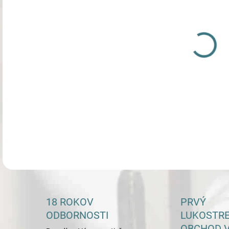
DETA
18 ROKOV
PRVÝ
ODBORNOSTI
LUKOSTR
OBCHOD V