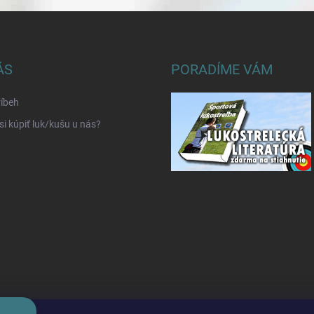
ÁS
PORADÍME VÁM
íbeh
si kúpiť luk/kušu u nás?