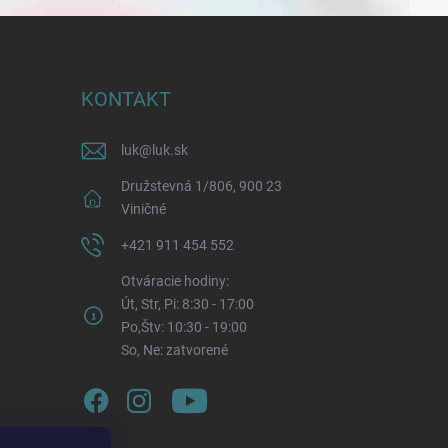
KONTAKT
luk
@
luk.sk
Družstevná 1/806, 900 23
Viničné
+421 911 454 552
Otváracie hodiny:
Út, Str, Pi: 8:30 - 17:00
Po,Štv: 10:30 - 19:00
So, Ne: zatvorené