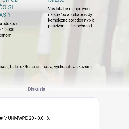
ČO SI
Váš luk/kušu pripravíme
ÁS ?
na streľbu a získate vždy
komplexné poradenstvo k
produktov
používaniu i bezpečnosti
z 15 000
mennom
našej hale, luk/kušu si u nás aj vyskúšate a ukážeme
Diskusia
tetív UHMWPE 20 - 0.018.