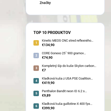
Značky
TOP 10 PRODUKTOV
Kinetic MEOS CNC stred reflexného
luku 21˝ pre deti 900 gramov
€134,90
CORE Gonexo 25˝ 900 gramov
jednofarebný (ľahký stred pre mužov,
€74,90
ženy, juniorov) - novoročná superzľava
!!
Kompletný šíp do kuše Skylon carbon
3K z pevného karbónu v rozmeroch
€7
16/18/20/22˝, alternatíva k excalibur
quill a diablo
Kladková kuša z USA PSE Coalition
frontier 380 fps (80178) - superakcia !
€419,90
Penthalon Bandit neon ID 6.2 s
prírodnými letkami
€9,89
Kladková kuša guillotine-X 400 fps
camo so zabudovaným nášľapom
€399,90