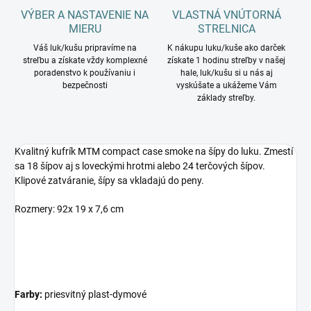
VÝBER A NASTAVENIE NA
VLASTNÁ VNÚTORNÁ
MIERU
STRELNICA
Váš luk/kušu pripravíme na
K nákupu luku/kuše ako darček
streľbu a získate vždy komplexné
získate 1 hodinu streľby v našej
poradenstvo k používaniu i
hale, luk/kušu si u nás aj
bezpečnosti
vyskúšate a ukážeme Vám
základy streľby.
Kvalitný kufrík MTM compact case smoke na šípy do luku. Zmestí
sa 18 šípov aj s loveckými hrotmi alebo 24 terčových šípov.
Klipové zatváranie, šípy sa vkladajú do peny.
Rozmery: 92x 19 x 7,6 cm
Farby:
priesvitný plast-dymové