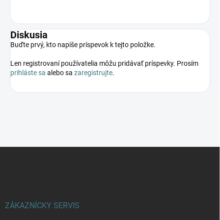
Diskusia
Buďte prvý, kto napíše príspevok k tejto položke.
Len registrovaní používatelia môžu pridávať príspevky. Prosím
prihláste sa
alebo sa
zaregistrujte
.
Z
á
p
ä
t
i
ZÁKAZNÍCKY SERVIS
e