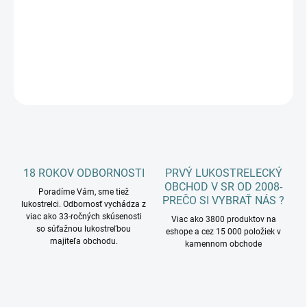
−
+
Pridať do košíka
DETAILNÉ INFORMÁCIE
OPÝTAŤ SA
18 ROKOV ODBORNOSTI
PRVÝ LUKOSTRELECKÝ
OBCHOD V SR OD 2008-
Poradíme Vám, sme tiež
PREČO SI VYBRAŤ NÁS ?
lukostrelci. Odbornosť vychádza z
viac ako 33-ročných skúsenosti
Viac ako 3800 produktov na
so súťažnou lukostreľbou
eshope a cez 15 000 položiek v
majiteľa obchodu.
kamennom obchode