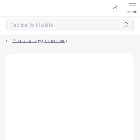
Prejsť
na
obsah
Hľadať
Púzdra na šípy (arrow case)
Neohodnotené
Podrobnosti hodnotenia