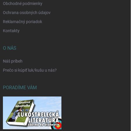
Obchodné podmienky
Ochrana osobných údajov
Reklamačný poriadok
Kontakty
O NÁS
Náš príbeh
Prečo si kúpiť luk/kušu u nás?
PORADÍME VÁM