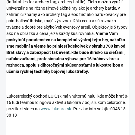
(Inflatables for archery tag, archery battle). Tieto možno využiť
univerzálne na rôzne tímové akčné hry ako je archery battle, v
zahraničí známy ako archery tag alebo tiež ako nafukovačky pre
paintballové ihrisko, majú výrazne nižšiu cenu a sú rovnako
trvácne a dobré pre akýkoľvek eventový areál. Objektov je 5 typov
ako na obrázku a cena je za každý kus rovnaká.
Vieme Vám
poskytnúť poradenstvo na kompletnú výstroj tejto hry, nakoľko
sme mobilní a vieme ho priniesť kdekoľvek v okruhu 700 km od
Bratislavy a zabezpečiť tak event, kde bude ihrisko so sieťami ,
nafukovačkami, profesionálna výbava pre 16 hráčov v hre a
rozhodca, spolu s dlhoročnými skúsenosťami s lukostreľbou a
učenia rýchlej techniky bojovej lukostreľby.
Lukostrelecký obchod LUK.sk má vnútornú halu, kde môže hrať 8-
16 ľudí teambuildingovú aktivitu lukohra / boj s lukom celoročne.
pozrite si video na
www.lukohra.sk
. Pre viac info volajte 0948 18
38 18