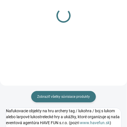
Šíp LARP s gumovým
Avalon ochranná vesta
koncom na kuše do 40
na lukostrelecké hry pre
lbs 15˝ (5017)
dospelých aj deti na
lukohru/ larpové hry/
€13,90
€24,90
nerf/ paintball/ airsoft
atď (90061)
Do košíka
Do košíka
Zobraziť všetky súvisiace produkty
Nafukovacie objekty na hru archery tag / lukohra / boj s lukom
alebo larpové lukostrelecké hry a ukážky, ktoré organizuje aj naša
eventová agentúra HAVE FUN s.r.o. (pozri
www.havefun.sk
)