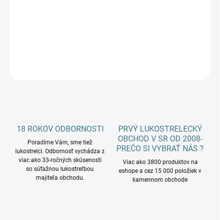
−
+
Pridať do košíka
DETAILNÉ INFORMÁCIE
OPÝTAŤ SA
18 ROKOV ODBORNOSTI
PRVÝ LUKOSTRELECKÝ
OBCHOD V SR OD 2008-
Poradíme Vám, sme tiež
PREČO SI VYBRAŤ NÁS ?
lukostrelci. Odbornosť vychádza z
viac ako 33-ročných skúsenosti
Viac ako 3800 produktov na
so súťažnou lukostreľbou
eshope a cez 15 000 položiek v
majiteľa obchodu.
kamennom obchode