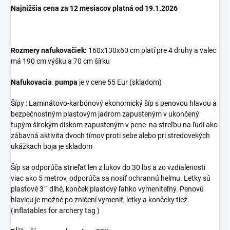
Najnižšia cena za 12 mesiacov platná od 19.1.2026
Rozmery nafukovačiek:
160x130x60 cm platí pre 4 druhy a valec
má 190 cm výšku a 70 cm šírku
Nafukovacia pumpa
je v cene 55 Eur (skladom)
Šípy : Laminátovo-karbónový ekonomický šíp s penovou hlavou a
bezpečnostným plastovým jadrom zapusteným v ukončený
tupým širokým diskom zapusteným v pene na streľbu na ľudí ako
zábavná aktivita dvoch tímov proti sebe alebo pri stredovekých
ukážkach boja je skladom
Šíp sa odporúča strieľať len z lukov do 30 lbs a zo vzdialenosti
viac ako 5 metrov, odporúča sa nosiť ochrannú helmu. Letky sú
plastové 3´´ dlhé, konček plastový ľahko vymeniteľný. Penovú
hlavicu je možné po zničení vymeniť, letky a končeky tiež.
(inflatables for archery tag )