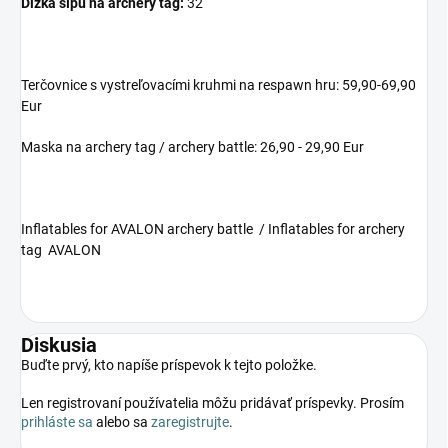
Dĺžka šípu na archery tag:
32´´
Terčovnice s vystreľovacími kruhmi na respawn hru: 59,90-69,90
Eur
Maska na archery tag / archery battle: 26,90 - 29,90 Eur
Inflatables for AVALON archery battle / Inflatables for archery
tag AVALON
Diskusia
Buďte prvý, kto napíše príspevok k tejto položke.
Len registrovaní používatelia môžu pridávať príspevky. Prosím
prihláste sa
alebo sa
zaregistrujte
.