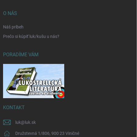
O NÁS
Náš príbeh
Prečo si kúpiť luk/kušu u nás?
PORADÍME VÁM
KONTAKT
luk
@
luk.sk
Družstevná 1/806, 900 23 Viničné