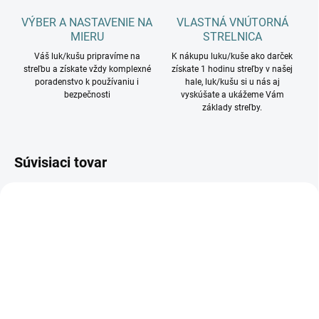
VÝBER A NASTAVENIE NA
VLASTNÁ VNÚTORNÁ
MIERU
STRELNICA
Váš luk/kušu pripravíme na
K nákupu luku/kuše ako darček
streľbu a získate vždy komplexné
získate 1 hodinu streľby v našej
poradenstvo k používaniu i
hale, luk/kušu si u nás aj
bezpečnosti
vyskúšate a ukážeme Vám
základy streľby.
Súvisiaci tovar
NA OBJEDNÁVKU
NA OBJEDNÁVKU - RÝCHLE DODANIE