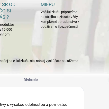
 SR OD
MIERU
ČO SI
Váš luk/kušu pripravíme
ÁS ?
na streľbu a získate vždy
komplexné poradenstvo k
produktov
používaniu i bezpečnosti
z 15 000
mennom
našej hale, luk/kušu si u nás aj vyskúšate a ukážeme
Diskusia
etivy s vysokou odolnosťou a pevnosťou