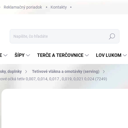
Reklamačný poriadok
Kontakty
Hľadať
E
ŠÍPY
TERČE A TERČOVNICE
LOV LUKOM
osky, doplnky
Tetivové vlákna a omotávky (serving)
vé očká tetív 0,007, 0,014, 0,017 , 0,019, 0,021 0,024 (7249)
Neohodnotené
Podrobnosti hodnotenia
€3
Jedn
RÝC
cena