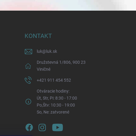
KONTAKT
luk
@
luk.sk
Družstevná 1/806, 900 23
Viničné
+421 911 454 552
Otváracie hodiny:
Út, Str, Pi: 8:30 - 17:00
Po,Štv: 10:30 - 19:00
So, Ne: zatvorené