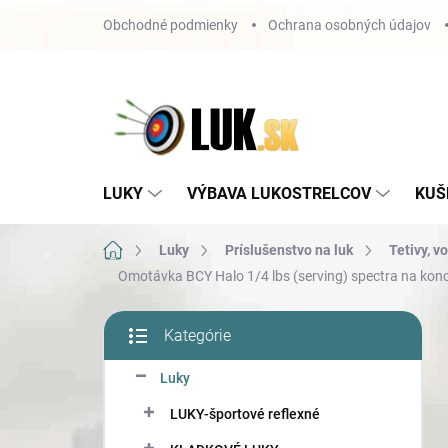
Prejsť
Obchodné podmienky
Ochrana osobných údajov
na
obsah
LUKY
VÝBAVA LUKOSTRELCOV
KUŠ
Domov
Luky
Príslušenstvo na luk
Tetivy, v
Omotávka BCY Halo 1/4 lbs (serving) spectra na konco
B
Kategórie
o
Preskočiť
č
kategórie
Luky
n
ý
LUKY-športové reflexné
p