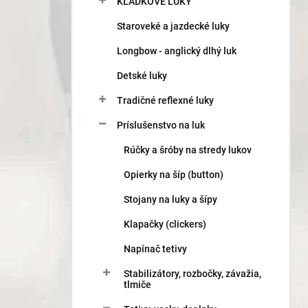
a
KLADKOVÉ LUKY
n
Staroveké a jazdecké luky
e
l
Longbow - anglický dlhý luk
Detské luky
Tradičné reflexné luky
Príslušenstvo na luk
Rúčky a šróby na stredy lukov
Opierky na šíp (button)
Stojany na luky a šípy
Klapačky (clickers)
Napínač tetivy
Stabilizátory, rozbočky, závažia,
tlmiče