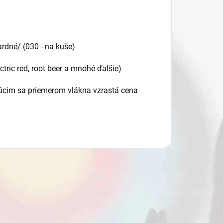
ardné/ (030 - na kuše)
ctric red, root beer a mnohé ďalšie)
ujúcim sa priemerom vlákna vzrastá cena