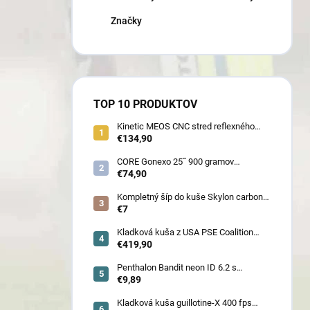
Značky
TOP 10 PRODUKTOV
Kinetic MEOS CNC stred reflexného
luku 21˝ pre deti 900 gramov
€134,90
CORE Gonexo 25˝ 900 gramov
jednofarebný (ľahký stred pre mužov,
€74,90
ženy, juniorov) - novoročná superzľava
!!
Kompletný šíp do kuše Skylon carbon
3K z pevného karbónu v rozmeroch
€7
16/18/20/22˝, alternatíva k excalibur
quill a diablo
Kladková kuša z USA PSE Coalition
frontier 380 fps (80178) - superakcia !
€419,90
Penthalon Bandit neon ID 6.2 s
prírodnými letkami
€9,89
Kladková kuša guillotine-X 400 fps