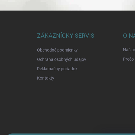
Z
á
p
ä
ZÁKAZNÍCKY SERVIS
O N
t
i
Náš pr
Obchodné podmienky
e
Prečo 
Ochrana osobných údajov
Reklamačný poriadok
Kontakty