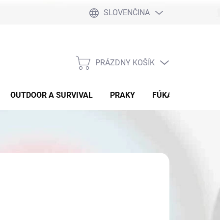
SLOVENČINA
PRÁZDNY KOŠÍK
NÁKUPNÝ
KOŠÍK
OUTDOOR A SURVIVAL
PRAKY
FÚKAČKY
DET
8,90
otková
HLE DODANIE
: