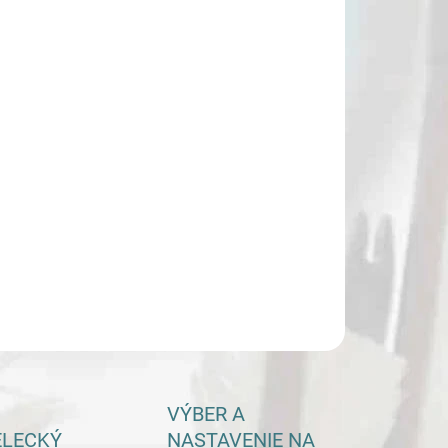
−
+
Pridať do košíka
ILNÉ INFORMÁCIE
OPÝTAŤ SA
VÝBER A
ELECKÝ
NASTAVENIE NA