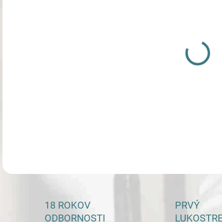
DETA
18 ROKOV
PRVÝ
ODBORNOSTI
LUKOSTR