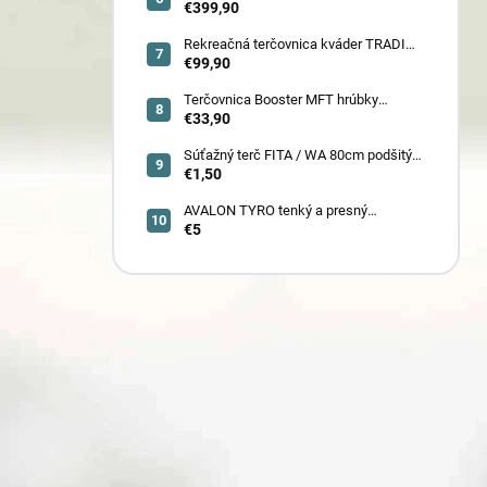
camo so zabudovaným nášľapom
€399,90
(78030)
Rekreačná terčovnica kváder TRADI
80x80x22 cm (6132)
€99,90
Terčovnica Booster MFT hrúbky
7cm/11cm/17cm
€33,90
Súťažný terč FITA / WA 80cm podšitý
(6005)
€1,50
AVALON TYRO tenký a presný
€5
karbónový šíp 4.2 (30110-30129)