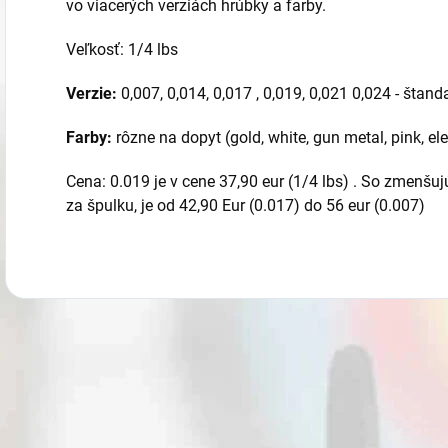
vo viacerých verziách hrúbky a farby.
Veľkosť: 1/4 lbs
Verzie:
0,007, 0,014, 0,017 , 0,019, 0,021 0,024 - štand
Farby:
rôzne na dopyt (gold, white, gun metal, pink, ele
Cena: 0.019 je v cene 37,90 eur (1/4 lbs) . So zmenš
za špulku, je od 42,90 Eur (0.017) do 56 eur (0.007)