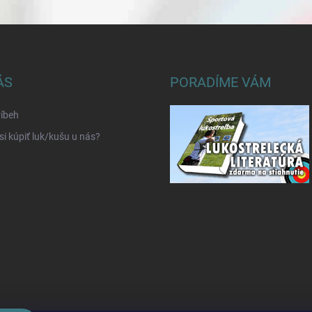
ÁS
PORADÍME VÁM
íbeh
si kúpiť luk/kušu u nás?