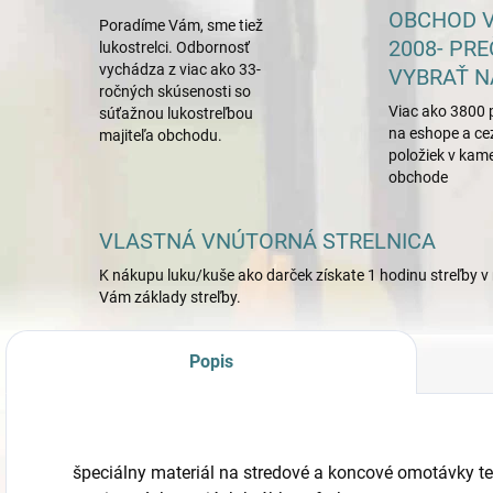
OBCHOD V
Poradíme Vám, sme tiež
2008- PRE
lukostrelci. Odbornosť
vychádza z viac ako 33-
VYBRAŤ N
ročných skúsenosti so
Viac ako 3800 
súťažnou lukostreľbou
na eshope a ce
majiteľa obchodu.
položiek v ka
obchode
VLASTNÁ VNÚTORNÁ STRELNICA
K nákupu luku/kuše ako darček získate 1 hodinu streľby v 
Vám základy streľby.
Popis
špeciálny materiál na stredové a koncové omotávky t