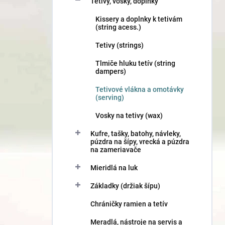
Tetivy, vosky, doplnky
Kissery a doplnky k tetivám
(string acess.)
Tetivy (strings)
Tlmiče hluku tetív (string
dampers)
Tetivové vlákna a omotávky
(serving)
Vosky na tetivy (wax)
Kufre, tašky, batohy, návleky,
púzdra na šípy, vrecká a púzdra
na zameriavače
Mieridlá na luk
Základky (držiak šípu)
Chráničky ramien a tetív
Meradlá, nástroje na servis a