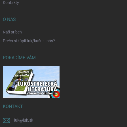
Kontakty
O NÁS
Náš príbeh
Prečo si kúpiť luk/kušu u nás?
PORADÍME VÁM
KONTAKT
luk
@
luk.sk