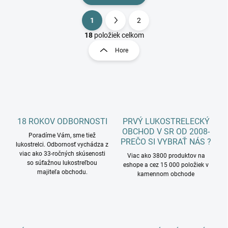
1
2
O
S
v
t
18
položiek celkom
l
r
Hore
á
á
d
n
a
k
c
o
i
e
v
p
a
r
18 ROKOV ODBORNOSTI
PRVÝ LUKOSTRELECKÝ
n
v
OBCHOD V SR OD 2008-
i
Poradíme Vám, sme tiež
k
PREČO SI VYBRAŤ NÁS ?
lukostrelci. Odbornosť vychádza z
e
y
viac ako 33-ročných skúsenosti
Viac ako 3800 produktov na
v
so súťažnou lukostreľbou
eshope a cez 15 000 položiek v
ý
majiteľa obchodu.
kamennom obchode
p
i
s
u