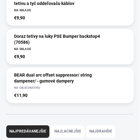
tetivu a tyč oddeľovaču káblov
NA SKLADE
€9,90
Doraz tetivy na luky PSE Bumper backstop4
(70586)
NA SKLADE
€9,90
BEAR dual arc offset suppressor/ string
dampener/ - gumové dampery
NA OBJEDNÁVKU
€11,90
R
a
NAJPREDÁVANEJŠIE
NAJLACNEJŠIE
NAJDRAHŠIE
d