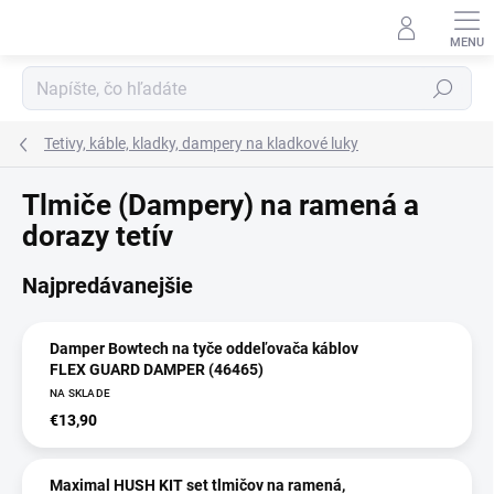
Prejsť
na
obsah
Hľadať
Tetivy, káble, kladky, dampery na kladkové luky
Tlmiče (Dampery) na ramená a
dorazy tetív
Najpredávanejšie
Damper Bowtech na tyče oddeľovača káblov
FLEX GUARD DAMPER (46465)
NA SKLADE
€13,90
Maximal HUSH KIT set tlmičov na ramená,