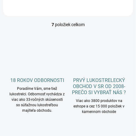
7
položiek celkom
O
v
l
á
d
a
c
i
e
p
18 ROKOV ODBORNOSTI
PRVÝ LUKOSTRELECKÝ
r
OBCHOD V SR OD 2008-
Poradíme Vám, sme tiež
v
PREČO SI VYBRAŤ NÁS ?
lukostrelci. Odbornosť vychádza z
k
viac ako 33-ročných skúsenosti
Viac ako 3800 produktov na
y
so súťažnou lukostreľbou
eshope a cez 15 000 položiek v
v
majiteľa obchodu.
kamennom obchode
ý
p
i
s