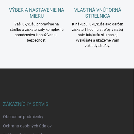
u
VÝBER A NASTAVENIE NA
VLASTNÁ VNÚTORNÁ
MIERU
STRELNICA
Váš luk/kušu pripravíme na
K nákupu luku/kuše ako darček
streľbu a získate vždy komplexné
získate 1 hodinu streľby v našej
poradenstvo k používaniu i
hale, luk/kušu si u nás aj
bezpečnosti
vyskúšate a ukážeme Vám
základy streľby.
Z
á
p
ä
t
i
ZÁKAZNÍCKY SERVIS
e
Obchodné podmienky
Ochrana osobných údajov