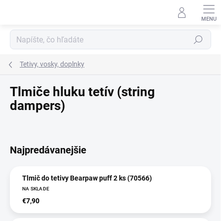
Prejsť
na
obsah
Hľadať
Tetivy, vosky, doplnky
Tlmiče hluku tetív (string
dampers)
Najpredávanejšie
Tlmič do tetivy Bearpaw puff 2 ks (70566)
NA SKLADE
€7,90