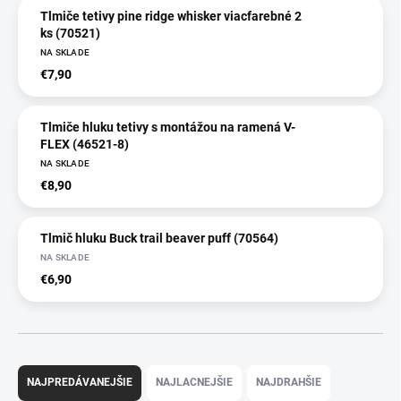
Tlmiče tetivy pine ridge whisker viacfarebné 2
ks (70521)
NA SKLADE
€7,90
Tlmiče hluku tetivy s montážou na ramená V-
FLEX (46521-8)
NA SKLADE
€8,90
Tlmič hluku Buck trail beaver puff (70564)
NA SKLADE
€6,90
R
a
NAJPREDÁVANEJŠIE
NAJLACNEJŠIE
NAJDRAHŠIE
d