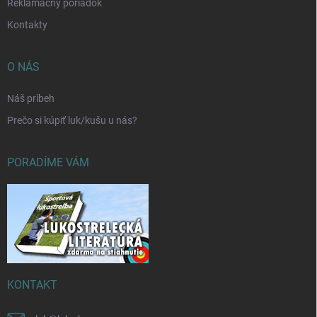
Reklamačný poriadok
Kontakty
O NÁS
Náš príbeh
Prečo si kúpiť luk/kušu u nás?
PORADÍME VÁM
KONTAKT