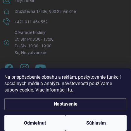
luk
@
luk.sk
Družstevná 1/806, 900 23 Viničné
+421 911 454 552
Otváracie hodiny:
Út, Str, Pi: 8:30 - 17:00
Po,Štv: 10:30 - 19:00
So, Ne: zatvorené
Na prispôsobenie obsahu a reklám, poskytovanie funkcií
sociálnych médií a analýzu návštevnosti používame
súbory cookie. Viac informácií
tu
.
Nastavenie
Oznam o zmene otváracích hodín. Od pondelka 3. 8.
Copyright 2026
LUK.sk
. Všetky práva vyhradené.
Upraviť nastavenie
2026 bude každý pondelok naša prevádzka otvorená v
cookies
čase: 🕥 10:30 – 19:00 Táto zmena platí až do odvolania.
Odmietnuť
Súhlasím
Ďakujeme za pochopenie a tešíme sa na vašu návštevu.
Vytvoril Shoptet